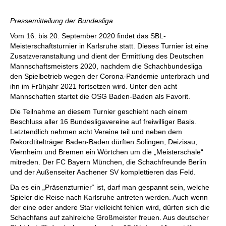
individueller als je zuvor.
Pressemitteilung der Bundesliga
Vom 16. bis 20. September 2020 findet das SBL-
Meisterschaftsturnier in Karlsruhe statt. Dieses Turnier ist eine
Zusatzveranstaltung und dient der Ermittlung des Deutschen
Mannschaftsmeisters 2020, nachdem die Schachbundesliga
den Spielbetrieb wegen der Corona-Pandemie unterbrach und
ihn im Frühjahr 2021 fortsetzen wird. Unter den acht
Mannschaften startet die OSG Baden-Baden als Favorit.
Die Teilnahme an diesem Turnier geschieht nach einem
Beschluss aller 16 Bundesligavereine auf freiwilliger Basis.
Letztendlich nehmen acht Vereine teil und neben dem
Rekordtitelträger Baden-Baden dürften Solingen, Deizisau,
Viernheim und Bremen ein Wörtchen um die „Meisterschale“
mitreden. Der FC Bayern München, die Schachfreunde Berlin
und der Außenseiter Aachener SV komplettieren das Feld.
Da es ein „Präsenzturnier“ ist, darf man gespannt sein, welche
Spieler die Reise nach Karlsruhe antreten werden. Auch wenn
der eine oder andere Star vielleicht fehlen wird, dürfen sich die
Schachfans auf zahlreiche Großmeister freuen. Aus deutscher