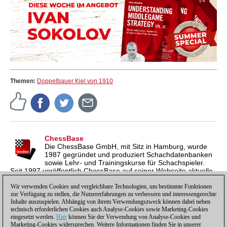
Themen:
Doppelbauer Kiel von 1910
ChessBase
Die ChessBase GmbH, mit Sitz in Hamburg, wurde
1987 gegründet und produziert Schachdatenbanken
sowie Lehr- und Trainingskurse für Schachspieler.
Seit 1997 veröffentlich ChessBase auf seiner Webseite aktuelle
Nachrichten aus der Schachwelt. ChessBase News erscheint
inzwischen in vier Sprachen und gilt weltweit als wichtigste
Wir verwenden Cookies und vergleichbare Technologien, um bestimmte Funktionen
zur Verfügung zu stellen, die Nutzererfahrungen zu verbessern und interessengerechte
Schachnachrichtenseite.
Inhalte auszuspielen. Abhängig von ihrem Verwendungszweck können dabei neben
technisch erforderlichen Cookies auch Analyse-Cookies sowie Marketing-Cookies
eingesetzt werden.
Hier
können Sie der Verwendung von Analyse-Cookies und
Marketing-Cookies widersprechen. Weitere Informationen finden Sie in unserer