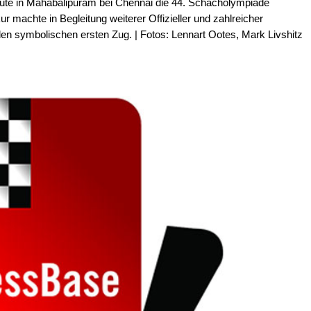
ute in Mahabalipuram bei Chennai die 44. Schacholympiade
ur machte in Begleitung weiterer Offizieller und zahlreicher
n symbolischen ersten Zug. | Fotos: Lennart Ootes, Mark Livshitz