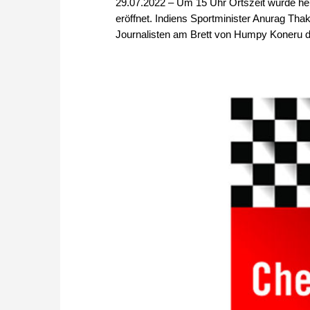
29.07.2022 – Um 15 Uhr Ortszeit wurde he
eröffnet. Indiens Sportminister Anurag Thak
Journalisten am Brett von Humpy Koneru de