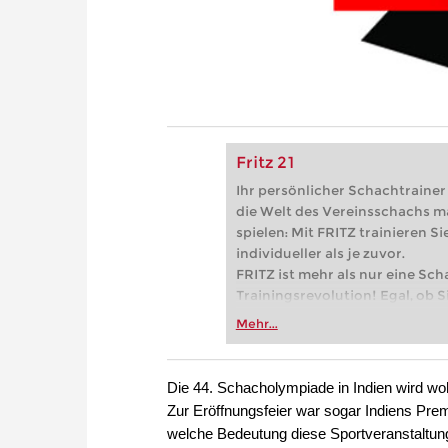
Fritz 21
Ihr persönlicher Schachtrainer -
die Welt des Vereinsschachs m
spielen: Mit FRITZ trainieren Sie
individueller als je zuvor.
FRITZ ist mehr als nur eine Sch
Trainingsrevolution! Egal, ob Si
Vereinsschachs machen oder ber
Mehr...
FRITZ trainieren Sie effizienter,
zuvor.
Die 44. Schacholympiade in Indien wird wo
Zur Eröffnungsfeier war sogar Indiens Pre
welche Bedeutung diese Sportveranstaltung 