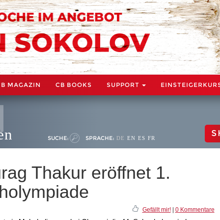
CB MAGAZIN
CB BOOKS
SUPPORT
EINSTEIGERKUR
en
S
SUCHE:
SPRACHE:
DE
EN
ES
FR
rag Thakur eröffnet 1.
holympiade
Gefällt mir!
|
0 Kommentare