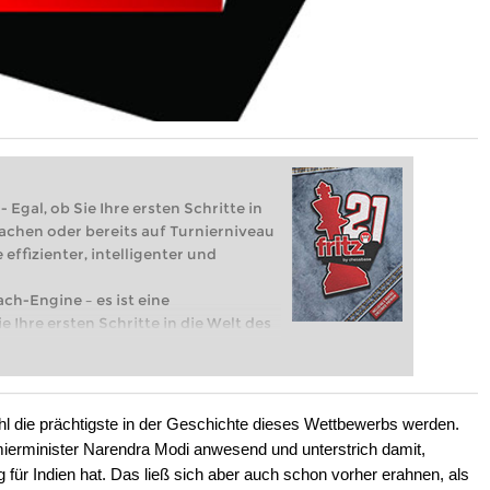
 Egal, ob Sie Ihre ersten Schritte in
achen oder bereits auf Turnierniveau
 effizienter, intelligenter und
ach-Engine – es ist eine
e Ihre ersten Schritte in die Welt des
eits auf Turnierniveau spielen: Mit
 intelligenter und individueller als je
hl die prächtigste in der Geschichte dieses Wettbewerbs werden.
mierminister Narendra Modi anwesend und unterstrich damit,
für Indien hat. Das ließ sich aber auch schon vorher erahnen, als