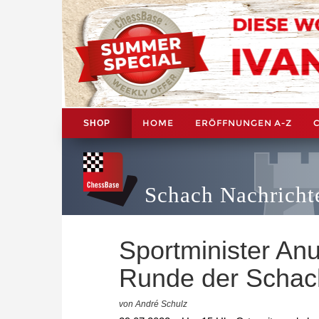
HOME
ERÖFFNUNGEN A-Z
SHOP
Schach Nachricht
Sportminister Anu
Runde der Schac
von André Schulz