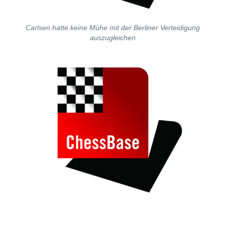
Carlsen hatte keine Mühe mit der Berliner Verteidigung
auszugleichen