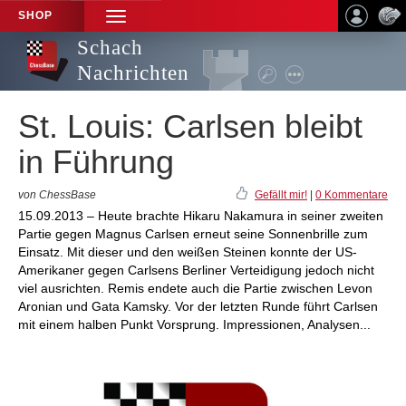
SHOP
TOGGLE
NAVIGATION
Schach
Nachrichten
St. Louis: Carlsen bleibt
in Führung
von ChessBase
Gefällt mir!
|
0 Kommentare
15.09.2013 – Heute brachte Hikaru Nakamura in seiner zweiten
Partie gegen Magnus Carlsen erneut seine Sonnenbrille zum
Einsatz. Mit dieser und den weißen Steinen konnte der US-
Amerikaner gegen Carlsens Berliner Verteidigung jedoch nicht
viel ausrichten. Remis endete auch die Partie zwischen Levon
Aronian und Gata Kamsky. Vor der letzten Runde führt Carlsen
mit einem halben Punkt Vorsprung. Impressionen, Analysen...