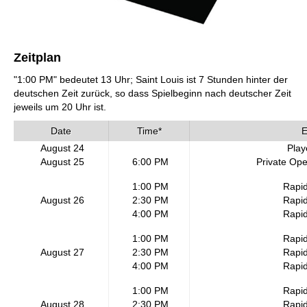
Zeitplan
"1:00 PM" bedeutet 13 Uhr; Saint Louis ist 7 Stunden hinter der
deutschen Zeit zurück, so dass Spielbeginn nach deutscher Zeit
jeweils um 20 Uhr ist.
Date
Time*
E
August 24
Play
August 25
6:00 PM
Private Op
1:00 PM
Rapi
August 26
2:30 PM
Rapi
4:00 PM
Rapi
1:00 PM
Rapi
August 27
2:30 PM
Rapi
4:00 PM
Rapi
1:00 PM
Rapi
August 28
2:30 PM
Rapi