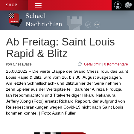
SHOP
TOGGLE
NAVIGATION
Schach
Nachrichten
Ab Freitag: Saint Louis
Rapid & Blitz
von ChessBase
Gefällt mir!
|
0 Kommentare
25.08.2022 – Die vierte Etappe der Grand Chess Tour, das Saint
Louis Rapid & Blitz, wird vom 26. bis 30. August ausgetragen.
Am letzten Schnellschach- und Blitzturnier der Serie nehmen
zehn Spieler aus der Weltspitze teil, darunter Alireza Firouzja,
Ian Nepomniachtchi und Titelverteidiger Hikaru Nakamura.
Jeffery Xiong (Foto) ersetzt Richard Rapport, der aufgrund von
Reisebeschränkungen wegen Covid-19 nicht nach Saint Louis
kommen konnte. | Foto: Austin Fuller