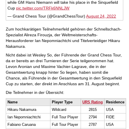
while GM Hans Niemann will take his place in the Sinquefield
Cup
pic.twitter.com/TRFk6NNLJW
— Grand Chess Tour (@GrandChessTour)
August 24, 2022
Zum hochkarätigen Teilnehmerfeld gehören der Schnellschach-
Spezialist Alireza Firouzja, der Weltmeisterschafts-
Herausforderer Ian Nepomniachtchi und Titelverteidiger Hikaru
Nakamura.
Nicht dabei ist Wesley So, der Führende der Grand Chess Tour,
da er bereits an drei Turnieren der Serie teilgenommen hat.
Levon Aronian und Maxime Vachier-Lagrave, die in der
Gesamtwertung knapp hinter So liegen, haben somit die
Chance, als Führende in der Gesamtwertung in den Sinquefield
Cup zu starten, der direkt im Anschluss am 31. August beginnt.
Die Teilnehmer in der Übersicht:
Name
Player Type
URS Rating
Residence
Hikaru Nakamura
Wildcard
2815
USA
Ian Nepomniachtchi
Full Tour Player
2794
FIDE
Fabiano Caruana
Full Tour Player
2787
USA