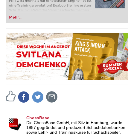
FRITZ ist mehr als nur eine Schach-Engine – es ist
eine Trainingsrevolution! Egal, ob Sie Ihre ersten
Schritte in die Welt des Vereinsschachs machen
oder bereits auf Turnierniveau spielen: Mit
Mehr...
FRITZ trainieren Sie effizienter, intelligenter und
individueller als je zuvor.
ChessBase
Die ChessBase GmbH, mit Sitz in Hamburg, wurde
1987 gegründet und produziert Schachdatenbanken
sowie Lehr- und Trainingskurse für Schachspieler.