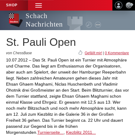
SHOP
TOGGLE
NAVIGATION
Schach
Nachrichten
St. Pauli Open
von ChessBase
Gefällt mir!
|
0 Kommentare
10.07.2012 – Das St. Pauli Open ist ein Turnier mit Atmosphäre
und Charme. Das liegt am Enthusiasmus der Organisatoren,
aber auch am Spielort, der unweit der Hamburger Reeperbahn
liegt. Neben zahlreichen Amateuren gehen dieses Jahr mit
Ehsan Ghaem Maghami, Niclas Huschenbeth und Vladimir
Ohotnik drei Großmeister an den Start. Beim Blitzturnier, das vor
dem Turnier stattfand, zeigte Ehsan Ghaem Maghami schon
einmal Klasse und Ehrgeiz. Er gewann mit 12,5 aus 13. Wer
noch mehr Blitzschach und noch mehr Atmosphäre sucht, kann
am 12. Juli zum Kiezblitz in die Galerie 36 in der Großen
Freiheit 36 gehen. Das Turnier beginnt ca. 22 Uhr und dauert
passend zur Gegend bis in die frühen
Morgenstunden.
Turnierseite...
,
Kiezblitz 2011...