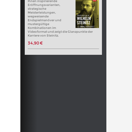
Ihnen inspirierende
Eröffnungsvarianten,
strategische
Meisterleistungen,
wegweisende
Endspielmanöver und
mustergültige
Kombinationen im
Videoformat und zeigt die Glanzpunkte der
Karriere von Steinitz.
34,90 €