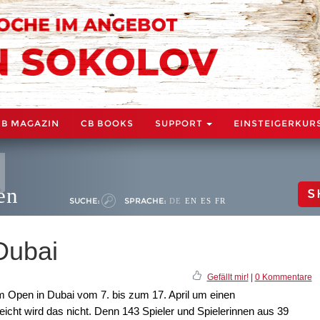
CB MAGAZIN
CB BOOKS
SUPPORT
EINSTEIGERKUR
en
S
SUCHE:
SPRACHE:
DE
EN
ES
FR
Dubai
Gefällt mir!
|
0 Kommentare
 Open in Dubai vom 7. bis zum 17. April um einen
icht wird das nicht. Denn 143 Spieler und Spielerinnen aus 39