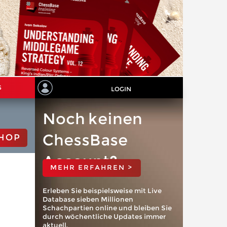
S
LOGIN
Noch keinen
ChessBase
HOP
Account?
MEHR ERFAHREN >
Erleben Sie beispielsweise mit Live
Database sieben Millionen
Schachpartien online und bleiben Sie
durch wöchentliche Updates immer
aktuell.