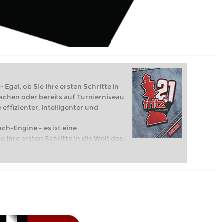
 Egal, ob Sie Ihre ersten Schritte in
achen oder bereits auf Turnierniveau
 effizienter, intelligenter und
ach-Engine – es ist eine
e Ihre ersten Schritte in die Welt des
eits auf Turnierniveau spielen: Mit
 intelligenter und individueller als je