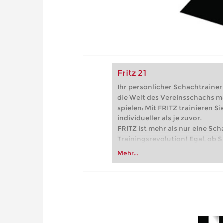
Fritz 21
Ihr persönlicher Schachtrainer -
die Welt des Vereinsschachs m
spielen: Mit FRITZ trainieren Sie
individueller als je zuvor.
FRITZ ist mehr als nur eine Sch
Trainingsrevolution! Egal, ob Si
Vereinsschachs machen oder ber
Mehr...
FRITZ trainieren Sie effizienter,
zuvor.