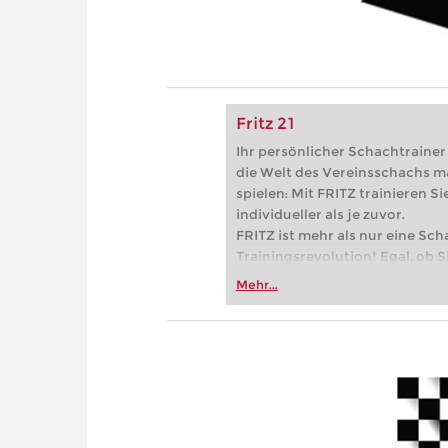
Fritz 21
Ihr persönlicher Schachtrainer -
die Welt des Vereinsschachs m
spielen: Mit FRITZ trainieren Sie
individueller als je zuvor.
FRITZ ist mehr als nur eine Sch
Trainingsrevolution! Egal, ob Si
Vereinsschachs machen oder ber
Mehr...
FRITZ trainieren Sie effizienter,
zuvor.