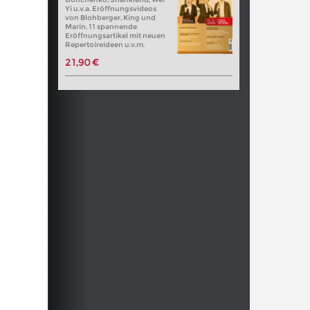
Yi u.v.a. Eröffnungsvideos
von Blohberger, King und
Marin. 11 spannende
Eröffnungsartikel mit neuen
Repertoireideen u.v.m.
21,90 €