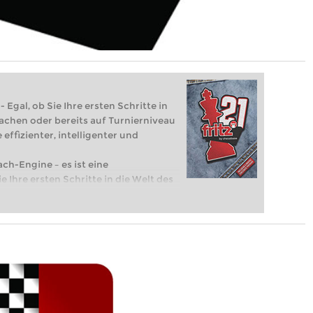
 Egal, ob Sie Ihre ersten Schritte in
achen oder bereits auf Turnierniveau
 effizienter, intelligenter und
ach-Engine – es ist eine
e Ihre ersten Schritte in die Welt des
eits auf Turnierniveau spielen: Mit
 intelligenter und individueller als je