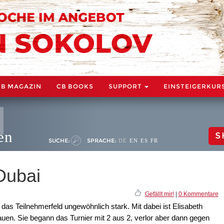
CB MAGAZIN
CB BOOKS
SUPPORT
EINSTEIGERKUR
en
S
SUCHE:
SPRACHE:
DE
EN
ES
FR
Dubai
Gefällt mir!
|
0 Kommentare
as Teilnehmerfeld ungewöhnlich stark. Mit dabei ist Elisabeth
en. Sie begann das Turnier mit 2 aus 2, verlor aber dann gegen