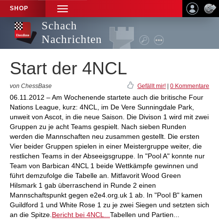
SHOP
TOGGLE
NAVIGATION
Schach
Nachrichten
Start der 4NCL
von ChessBase
Gefällt mir!
|
0 Kommentare
06.11.2012 – Am Wochenende startete auch die britische Four
Nations League, kurz: 4NCL, im De Vere Sunningdale Park,
unweit von Ascot, in die neue Saison. Die Divison 1 wird mit zwei
Gruppen zu je acht Teams gespielt. Nach sieben Runden
werden die Mannschaften neu zusammen gestellt. Die ersten
Vier beider Gruppen spielen in einer Meistergruppe weiter, die
restlichen Teams in der Abseeigsgruppe. In "Pool A" konnte nur
Team von Barbican 4NCL 1 beide Wettkämpfe gewinnen und
führt demzufolge die Tabelle an. Mitfavorit Wood Green
Hilsmark 1 gab überraschend in Runde 2 einen
Mannschaftspunkt gegen e2e4.org.uk 1 ab. In "Pool B" kamen
Guildford 1 und White Rose 1 zu je zwei Siegen und setzten sich
an die Spitze.
Bericht bei 4NCL...
Tabellen und Partien...