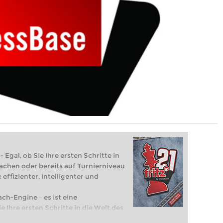
 Egal, ob Sie Ihre ersten Schritte in
achen oder bereits auf Turnierniveau
 effizienter, intelligenter und
ach-Engine – es ist eine
e Ihre ersten Schritte in die Welt des
eits auf Turnierniveau spielen: Mit