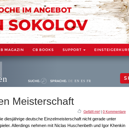
CB MAGAZIN
CB BOOKS
SUPPORT
EINSTEIGERKUR
en
S
SUCHE:
SPRACHE:
DE
EN
ES
FR
en Meisterschaft
Gefällt mir!
|
0 Kommentare
ie diesjährige deutsche Einzelmeisterschaft nicht gerade unter
ieler. Allerdings nehmen mit Niclas Huschenbeth und Igor Khenkin