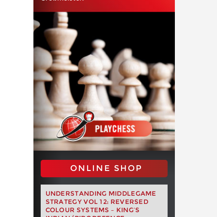
ONLINE SHOP
UNDERSTANDING MIDDLEGAME
STRATEGY VOL 12: REVERSED
COLOUR SYSTEMS – KING’S