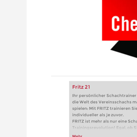
Fritz 21
Ihr persönlicher Schachtrainer -
die Welt des Vereinsschachs m
spielen: Mit FRITZ trainieren Sie
individueller als je zuvor.
FRITZ ist mehr als nur eine Sch
Trainingsrevolution! Egal, ob Si
Vereinsschachs machen oder ber
Mehr...