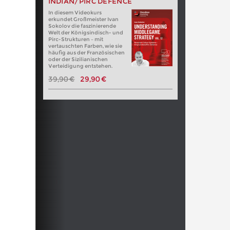
INDIAN/PIRC DEFENCE
In diesem Videokurs
erkundet Großmeister Ivan
Sokolov die faszinierende
Welt der Königsindisch- und
Pirc-Strukturen – mit
vertauschten Farben, wie sie
häufig aus der Französischen
oder der Sizilianischen
Verteidigung entstehen.
39,90 €
29,90 €