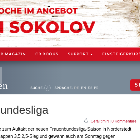
CB MAGAZIN
CB BOOKS
SUPPORT
EINSTEIGERKUR
en
S
SUCHE:
SPRACHE:
DE
EN
ES
FR
bundesliga
Gefällt mir!
|
0 Kommentare
 zum Auftakt der neuen Frauenbundesliga-Saison in Norderstedt
nappen 3,5:2,5-Sieg und gewann auch am Sonntag gegen