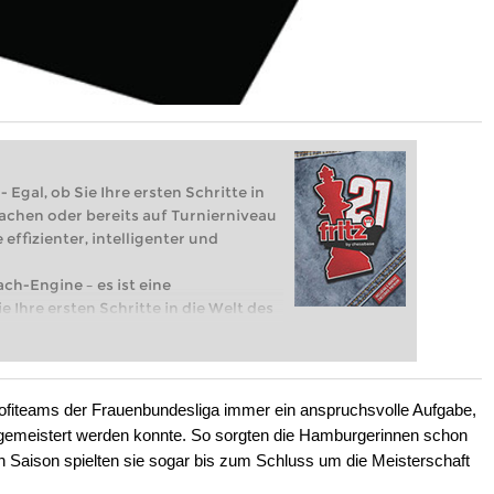
 Egal, ob Sie Ihre ersten Schritte in
achen oder bereits auf Turnierniveau
 effizienter, intelligenter und
ach-Engine – es ist eine
e Ihre ersten Schritte in die Welt des
eits auf Turnierniveau spielen: Mit
 intelligenter und individueller als je
ofiteams der Frauenbundesliga immer ein anspruchsvolle Aufgabe,
 gemeistert werden konnte. So sorgten die Hamburgerinnen schon
n Saison spielten sie sogar bis zum Schluss um die Meisterschaft