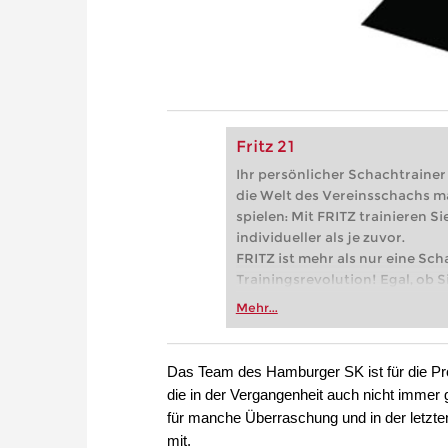
Fritz 21
Ihr persönlicher Schachtrainer -
die Welt des Vereinsschachs m
spielen: Mit FRITZ trainieren Sie
individueller als je zuvor.
FRITZ ist mehr als nur eine Sch
Trainingsrevolution! Egal, ob Si
Vereinsschachs machen oder ber
Mehr...
FRITZ trainieren Sie effizienter,
zuvor.
Das Team des Hamburger SK ist für die Pr
die in der Vergangenheit auch nicht immer
für manche Überraschung und in der letzte
mit.