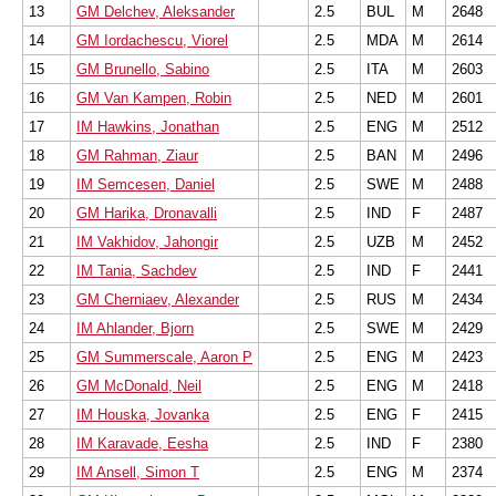
13
GM Delchev, Aleksander
2.5
BUL
M
2648
14
GM Iordachescu, Viorel
2.5
MDA
M
2614
15
GM Brunello, Sabino
2.5
ITA
M
2603
16
GM Van Kampen, Robin
2.5
NED
M
2601
17
IM Hawkins, Jonathan
2.5
ENG
M
2512
18
GM Rahman, Ziaur
2.5
BAN
M
2496
19
IM Semcesen, Daniel
2.5
SWE
M
2488
20
GM Harika, Dronavalli
2.5
IND
F
2487
21
IM Vakhidov, Jahongir
2.5
UZB
M
2452
22
IM Tania, Sachdev
2.5
IND
F
2441
23
GM Cherniaev, Alexander
2.5
RUS
M
2434
24
IM Ahlander, Bjorn
2.5
SWE
M
2429
25
GM Summerscale, Aaron P
2.5
ENG
M
2423
26
GM McDonald, Neil
2.5
ENG
M
2418
27
IM Houska, Jovanka
2.5
ENG
F
2415
28
IM Karavade, Eesha
2.5
IND
F
2380
29
IM Ansell, Simon T
2.5
ENG
M
2374