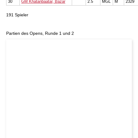
30
GM Khatanbaatar, Bazar
2.5
MGL
M
2329
191 Spieler
Partien des Opens, Runde 1 und 2