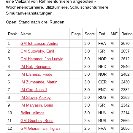
eine Vielzahl von Rahmenturnieren angeboten -
Wochenendturniere, Blitzturniere, Schulschachturniere,
Simultanveranstaltungen.
Open: Stand nach drei Runden
Rank
Name
Flags
Score
Fed.
M/F
Rating
1
GM Istratescu, Andrei
3.0
FRA
M
2670
2
GM Sutovsky, Emil
3.0
ISR
M
2657
3
GM Hammer, Jon Ludvig
3.0
NOR
M
2612
4
IM Bok, Benjamin
3.0
NED
M
2540
5
IM Elsness, Frode
3.0
NOR
M
2482
6
IM Zumsande, Martin
3.0
GER
M
2430
7
IM Cox, John J
3.0
ENG
M
2382
8
IM Slavin, Alexey
3.0
RUS
M
2363
9
IM Maryasin, Boris
3.0
ISR
M
2342
10
Balint, Vilmos
3.0
HUN
M
2214
11
GM Grachev, Boris
2.5
RUS
M
2669
12
GM Gharamian, Tigran
2.5
FRA
M
2656