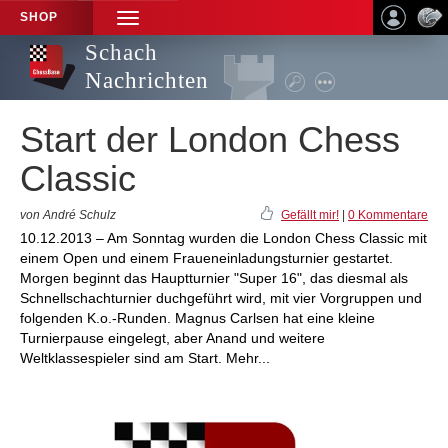
SHOP
TOGGLE
NAVIGATION
Schach
Nachrichten
Start der London Chess
Classic
von André Schulz
Gefällt mir!
|
0 Kommentare
10.12.2013 – Am Sonntag wurden die London Chess Classic mit
einem Open und einem Fraueneinladungsturnier gestartet.
Morgen beginnt das Hauptturnier "Super 16", das diesmal als
Schnellschachturnier duchgeführt wird, mit vier Vorgruppen und
folgenden K.o.-Runden. Magnus Carlsen hat eine kleine
Turnierpause eingelegt, aber Anand und weitere
Weltklassespieler sind am Start. Mehr...