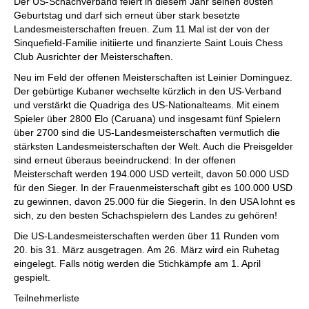
Der US-Schachverband feiert in diesem Jahr seinen 80sten
Geburtstag und darf sich erneut über stark besetzte
Landesmeisterschaften freuen. Zum 11 Mal ist der von der
Sinquefield-Familie initiierte und finanzierte Saint Louis Chess
Club Ausrichter der Meisterschaften.
Neu im Feld der offenen Meisterschaften ist Leinier Dominguez.
Der gebürtige Kubaner wechselte kürzlich in den US-Verband
und verstärkt die Quadriga des US-Nationalteams. Mit einem
Spieler über 2800 Elo (Caruana) und insgesamt fünf Spielern
über 2700 sind die US-Landesmeisterschaften vermutlich die
stärksten Landesmeisterschaften der Welt. Auch die Preisgelder
sind erneut überaus beeindruckend: In der offenen
Meisterschaft werden 194.000 USD verteilt, davon 50.000 USD
für den Sieger. In der Frauenmeisterschaft gibt es 100.000 USD
zu gewinnen, davon 25.000 für die Siegerin. In den USA lohnt es
sich, zu den besten Schachspielern des Landes zu gehören!
Die US-Landesmeisterschaften werden über 11 Runden vom
20. bis 31. März ausgetragen. Am 26. März wird ein Ruhetag
eingelegt. Falls nötig werden die Stichkämpfe am 1. April
gespielt.
Teilnehmerliste