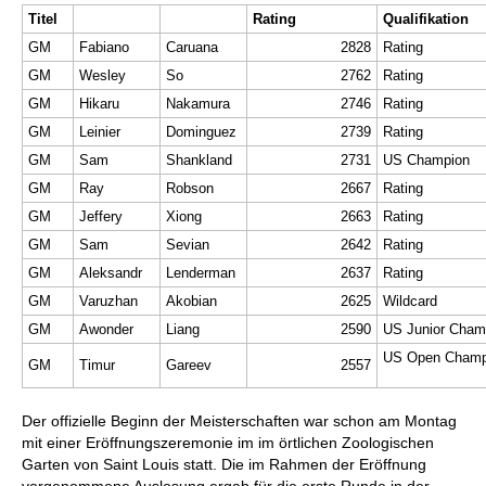
Titel
Rating
Qualifikation
GM
Fabiano
Caruana
2828
Rating
GM
Wesley
So
2762
Rating
GM
Hikaru
Nakamura
2746
Rating
GM
Leinier
Dominguez
2739
Rating
GM
Sam
Shankland
2731
US Champion
GM
Ray
Robson
2667
Rating
GM
Jeffery
Xiong
2663
Rating
GM
Sam
Sevian
2642
Rating
GM
Aleksandr
Lenderman
2637
Rating
GM
Varuzhan
Akobian
2625
Wildcard
GM
Awonder
Liang
2590
US Junior Cham
US Open Champ
GM
Timur
Gareev
2557
Der offizielle Beginn der Meisterschaften war schon am Montag
mit einer Eröffnungszeremonie im im örtlichen Zoologischen
Garten von Saint Louis statt. Die im Rahmen der Eröffnung