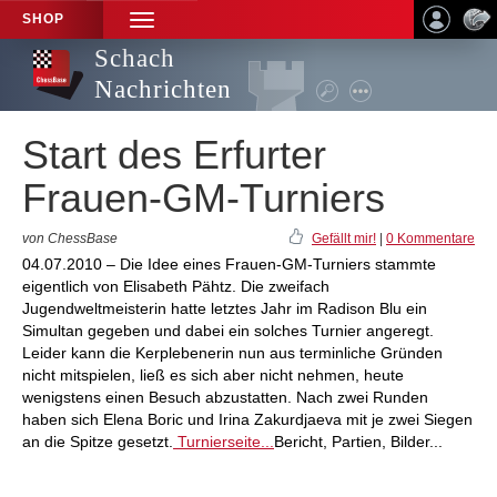
SHOP
TOGGLE
NAVIGATION
Schach
Nachrichten
Start des Erfurter
Frauen-GM-Turniers
von ChessBase
Gefällt mir!
|
0 Kommentare
04.07.2010 – Die Idee eines Frauen-GM-Turniers stammte
eigentlich von Elisabeth Pähtz. Die zweifach
Jugendweltmeisterin hatte letztes Jahr im Radison Blu ein
Simultan gegeben und dabei ein solches Turnier angeregt.
Leider kann die Kerplebenerin nun aus terminliche Gründen
nicht mitspielen, ließ es sich aber nicht nehmen, heute
wenigstens einen Besuch abzustatten. Nach zwei Runden
haben sich Elena Boric und Irina Zakurdjaeva mit je zwei Siegen
an die Spitze gesetzt.
Turnierseite...
Bericht, Partien, Bilder...