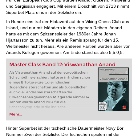
und Sargissian engagiert. Mit einem Eloschnitt von 2713 nimmt
Superbet Platz eins in der Setzliste ein.
In Runde eins traf der Elofavorit auf den Viking Chess Club aus
Island, und nur mit Isländern in den eigenen Reihen. Anand
hatte es mit dem Spitzenspieler der 1980er Jahre Johan
Hjartarsson zu tun. Mehr als ein Remis sprang für den 15.
Weltmeister nicht heraus. Alle anderen Partien wurden aber von
Anands Kollegen gewonnen. Am Ende stand es also 5,5:0,5.
Master Class Band 12: Viswanathan Anand
Als Viswanathan Anand auf der europäischen
Schachbühne erschien, hatte er in Indien schon
einige Erfolge erzielt, die indischen
Jugendmeisterschaften und als Jugendlicher
auch die Landesmeisterschaften der
Erwachsenen gewonnen. Mit gerade einmal 14
Jahren wurde Anand 1984 für die
Schacholympiade in die indische
Nationalmannschaft berufen. 1987 wurde er
Mehr...
Juniorenweltmeister, 1988 verlieh die die FIDE
dem 19-jährigen den Titel eines Großmeisters.
Hinter Superbet ist der tschechische Dauermeister Novy Bor
Nummer Zwei der Setzliste. Die Tschechen spielen mit der