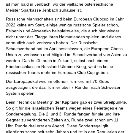
ist man bald in Jenbach, wo der vielfache österreichische
Meister Sparkasse Jenbach zuhause ist.
Russische Mannschaften sind beim European Clubcup im Jahr
2022 keine am Start, einige wenige russische Spieler schon,
Esipenlo und Alexeenko beispielsweise, die auch hier wieder
nicht unter der Flagge ihres Heimatlandes spielen und dieses
vermutlich auch verlassen haben. Der Russische
Schachverband hat im April beschlossen, die European Chess
Union zu verlassen und Mitglied im Schachverband von Asien zu
werden. Das heißt, auch in Zukunft, selbst nach einem
Friedenschluss im Russland-Ukraine-Krieg, wird es keine
russischen Teams mehr im European Club Cup geben.
Der Europapokal wird im offenen Turniere mit 70 Klubs
ausgetragen, die das Turnier über 7 Runden nach Schweizer
System spielen.
Beim "Technical Meeting" der Kapitäne gab es zwei Streitpunkte.
So gilt für die israelischen Teams wegen eines Feiertages eine
Sonderregelung. Die 2. und 3. Runde fangen für sie und ihre
Gegner zu veränderten Zeiten an, Runde zwei schon um 11
Uhr, Runde drei erst am Abend. Diese Sonderregel gilt
allerdings schon seit zehn Jahren und ist in den Regularien der