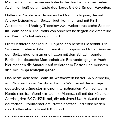
Mannschaft, mit der sie auch die tschechische Liga bestreiten.
Auch hier heiß es am Ende des Tages 5,5:0,5 für den Favoriten.
Dritter der Setzliste ist Asnieres Le Grand Echiquier, die mit
Andrey Esipenko am Spitzenbrett kommen und mit Kirill
Alexeenko und Andrey Therekov zwei weitere russische Spieler
im Team haben. Die Profis von Asnieres besiegten die Amateure
der Bærum Schakselskap mit 6:0.
Hinter Asnieres hat Taifun Ljubljana den besten Eloschnitt. Die
Slowenen treten mit den Indern Arjun Erigaisi und Nihal Sarin an
den Spitzenbrettern an und hatten mit den Schachfreunden
Berlin eine deutsche Mannschaft als Erstrundengegner. Auch
hier standen die Amateur auf verlorenem Posten und mussten
sich mit =:6 geschlagen geben.
Das beste deutsche Team im Wettbewerb ist der SK Viernheim,
auf Platz sechs der Setzliste. Dennis Wagner ist der einzige
deutsche Großmeister in einer internationalen Mannschaft. In
Runde eins traf Viernheim auf die Mannschaft mit der kürzesten
Anreise, den SK Zell/Zillertal, die mit Jens-Uwe Maiwald einen
deutschen Großmeister am Brett einsetzen und entschieden
das Treffen ebenfalls mit 6:0 für sich.
Bayern München gewann gegen Gambit Bonnevoie mit 4:2.