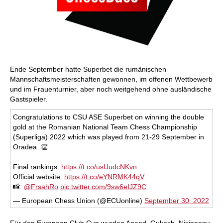
Ende September hatte Superbet die rumänischen
Mannschaftsmeisterschaften gewonnen, im offenen Wettbewerb
und im Frauenturnier, aber noch weitgehend ohne ausländische
Gastspieler.
Congratulations to CSU ASE Superbet on winning the double
gold at the Romanian National Team Chess Championship
(Superliga) 2022 which was played from 21-29 September in
Oradea. 👏
Final rankings:
https://t.co/usUudcNKvn
Official website:
https://t.co/eYNRMK44qV
📸:
@FrsahRo
pic.twitter.com/9sw6eIJZ9C
— European Chess Union (@ECUonline)
September 30, 2022
Für den European Club Cup wurden Anand, Gukesh, Nisipeanu