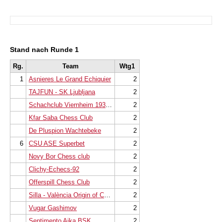
Stand nach Runde 1
Rg.
Team
Wtg1
1
Asnieres Le Grand Echiquier
2
TAJFUN - SK Ljubljana
2
Schachclub Viernheim 1934e.V.
2
Kfar Saba Chess Club
2
De Pluspion Wachtebeke
2
6
CSU ASE Superbet
2
Novy Bor Chess club
2
Clichy-Echecs-92
2
Offerspill Chess Club
2
Silla - València Origin of Chess
2
Vugar Gashimov
2
Sentimento Ajka BSK
2