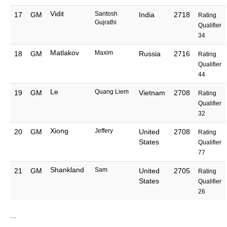
Vidit
Santosh
17
GM
India
2718
Rating
Gujrathi
Qualifier
34
Matlakov
Maxim
18
GM
Russia
2716
Rating
Qualifier
44
Le
Quang Liem
19
GM
Vietnam
2708
Rating
Qualifier
32
Xiong
Jeffery
20
GM
United
2708
Rating
States
Qualifier
77
Shankland
Sam
21
GM
United
2705
Rating
States
Qualifier
26
...