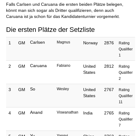
Falls Carlsen und Caruana die ersten beiden Plätze belegen,
könnt man sich sogar als Dritter qualifizieren, denn auch
Caruana ist ja schon für das Kandidatenturnier vorgemerkt.
Die ersten Plätze der Setzliste
Carlsen
Magnus
1
GM
Norway
2876
Rating
Qualifier
1
Caruana
Fabiano
2
GM
United
2812
Rating
States
Qualifier
2
So
Wesley
3
GM
United
2767
Rating
States
Qualifier
11
Anand
Viswanathan
4
GM
India
2765
Rating
Qualifier
7
Yu
Yangyi