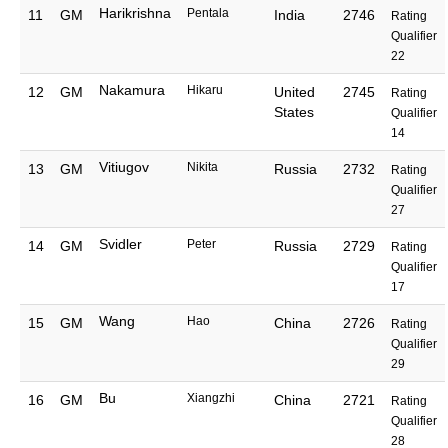
Harikrishna
Pentala
11
GM
India
2746
Rating
Qualifier
22
Nakamura
Hikaru
12
GM
United
2745
Rating
States
Qualifier
14
Vitiugov
Nikita
13
GM
Russia
2732
Rating
Qualifier
27
Svidler
Peter
14
GM
Russia
2729
Rating
Qualifier
17
Wang
Hao
15
GM
China
2726
Rating
Qualifier
29
Bu
Xiangzhi
16
GM
China
2721
Rating
Qualifier
28