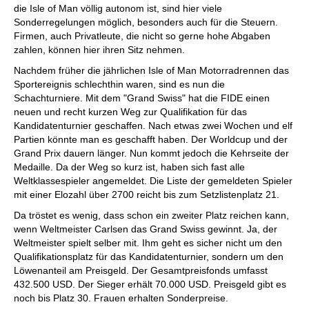
die Isle of Man völlig autonom ist, sind hier viele
Sonderregelungen möglich, besonders auch für die Steuern.
Firmen, auch Privatleute, die nicht so gerne hohe Abgaben
zahlen, können hier ihren Sitz nehmen.
Nachdem früher die jährlichen Isle of Man Motorradrennen das
Sportereignis schlechthin waren, sind es nun die
Schachturniere. Mit dem "Grand Swiss" hat die FIDE einen
neuen und recht kurzen Weg zur Qualifikation für das
Kandidatenturnier geschaffen. Nach etwas zwei Wochen und elf
Partien könnte man es geschafft haben. Der Worldcup und der
Grand Prix dauern länger. Nun kommt jedoch die Kehrseite der
Medaille. Da der Weg so kurz ist, haben sich fast alle
Weltklassespieler angemeldet. Die Liste der gemeldeten Spieler
mit einer Elozahl über 2700 reicht bis zum Setzlistenplatz 21.
Da tröstet es wenig, dass schon ein zweiter Platz reichen kann,
wenn Weltmeister Carlsen das Grand Swiss gewinnt. Ja, der
Weltmeister spielt selber mit. Ihm geht es sicher nicht um den
Qualifikationsplatz für das Kandidatenturnier, sondern um den
Löwenanteil am Preisgeld. Der Gesamtpreisfonds umfasst
432.500 USD. Der Sieger erhält 70.000 USD. Preisgeld gibt es
noch bis Platz 30. Frauen erhalten Sonderpreise.