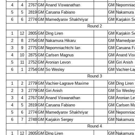
4
4
2767
GM
Anand Viswanathan
GM
Nepomniac
5
5
2819
GM
Caruana Fabiano
GM
Nakamura 
6
6
2774
GM
Mamedyarov Shakhriyar
GM
Karjakin 
Round 2
1
12
2805
GM
Ding Liren
GM
Karjakin 
2
8
2754
GM
Nakamura Hikaru
GM
Mamedyaro
3
9
2775
GM
Nepomniachtchi Ian
GM
Caruana F
4
10
2875
GM
Carlsen Magnus
GM
Anand Vis
5
11
2752
GM
Aronian Levon
GM
Giri Anish
6
1
2754
GM
So Wesley
GM
Vachier-L
Round 3
1
2
2779
GM
Vachier-Lagrave Maxime
GM
Ding Liren
2
3
2779
GM
Giri Anish
GM
So Wesle
3
4
2767
GM
Anand Viswanathan
GM
Aronian L
4
5
2819
GM
Caruana Fabiano
GM
Carlsen M
5
6
2774
GM
Mamedyarov Shakhriyar
GM
Nepomniac
6
7
2748
GM
Karjakin Sergey
GM
Nakamura 
Round 4
1
12
2805
GM
Ding Liren
GM
Nakamura 