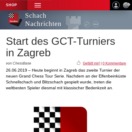
SHOP
TOGGLE
NAVIGATION
Schach
Nachrichten
Start des GCT-Turniers
in Zagreb
von ChessBase
Gefällt mir!
|
0 Kommentare
26.06.2019 – Heute beginnt in Zagreb das zweite Turnier der
neuen Grand Chess Tour Serie. Nachdem an der Elfenbeinküste
Schnellschach und Blitzschach gespielt wurde, treten die
weltbesten Spieler diesmal mit klassischer Bedenkzeit an.