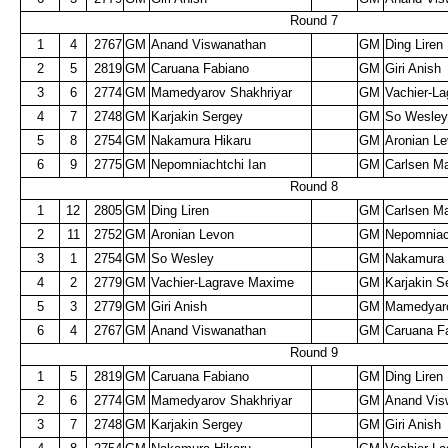
Round 7
1
4
2767
GM
Anand Viswanathan
GM
Ding Liren
2
5
2819
GM
Caruana Fabiano
GM
Giri Anish
3
6
2774
GM
Mamedyarov Shakhriyar
GM
Vachier-L
4
7
2748
GM
Karjakin Sergey
GM
So Wesle
5
8
2754
GM
Nakamura Hikaru
GM
Aronian L
6
9
2775
GM
Nepomniachtchi Ian
GM
Carlsen M
Round 8
1
12
2805
GM
Ding Liren
GM
Carlsen M
2
11
2752
GM
Aronian Levon
GM
Nepomniac
3
1
2754
GM
So Wesley
GM
Nakamura 
4
2
2779
GM
Vachier-Lagrave Maxime
GM
Karjakin 
5
3
2779
GM
Giri Anish
GM
Mamedyaro
6
4
2767
GM
Anand Viswanathan
GM
Caruana F
Round 9
1
5
2819
GM
Caruana Fabiano
GM
Ding Liren
2
6
2774
GM
Mamedyarov Shakhriyar
GM
Anand Vis
3
7
2748
GM
Karjakin Sergey
GM
Giri Anish