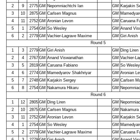
2
9
2775
GM
Nepomniachtchi Ian
GM
Karjakin 
3
10
2875
GM
Carlsen Magnus
GM
Mamedyaro
4
11
2752
GM
Aronian Levon
GM
Caruana F
5
1
2754
GM
So Wesley
GM
Anand Vis
6
2
2779
GM
Vachier-Lagrave Maxime
GM
Giri Anish
Round 5
1
3
2779
GM
Giri Anish
GM
Ding Liren
2
4
2767
GM
Anand Viswanathan
GM
Vachier-L
3
5
2819
GM
Caruana Fabiano
GM
So Wesle
4
6
2774
GM
Mamedyarov Shakhriyar
GM
Aronian L
5
7
2748
GM
Karjakin Sergey
GM
Carlsen M
6
8
2754
GM
Nakamura Hikaru
GM
Nepomniac
Round 6
1
12
2805
GM
Ding Liren
GM
Nepomniac
2
10
2875
GM
Carlsen Magnus
GM
Nakamura 
3
11
2752
GM
Aronian Levon
GM
Karjakin 
4
1
2754
GM
So Wesley
GM
Mamedyaro
5
2
2779
GM
Vachier-Lagrave Maxime
GM
Caruana F
6
3
2779
GM
Giri Anish
GM
Anand Vis