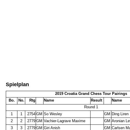
Spielplan
2019 Croatia Grand Chess Tour Pairings
Bo.
No.
Rtg
Name
Result
Name
Round 1
1
1
2754
GM
So Wesley
GM
Ding Liren
2
2
2779
GM
Vachier-Lagrave Maxime
GM
Aronian L
3
3
2779
GM
Giri Anish
GM
Carlsen M