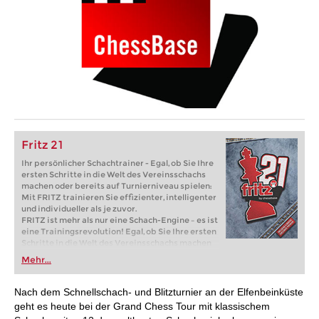
Fritz 21
Ihr persönlicher Schachtrainer - Egal, ob Sie Ihre
ersten Schritte in die Welt des Vereinsschachs
machen oder bereits auf Turnierniveau spielen:
Mit FRITZ trainieren Sie effizienter, intelligenter
und individueller als je zuvor.
FRITZ ist mehr als nur eine Schach-Engine – es ist
eine Trainingsrevolution! Egal, ob Sie Ihre ersten
Schritte in die Welt des Vereinsschachs machen
oder bereits auf Turnierniveau spielen: Mit
Mehr...
FRITZ trainieren Sie effizienter, intelligenter und
individueller als je zuvor.
Nach dem Schnellschach- und Blitzturnier an der Elfenbeinküste
geht es heute bei der Grand Chess Tour mit klassischem