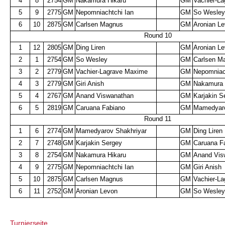
4
8
2754
GM
Nakamura Hikaru
GM
Vachier-L
5
9
2775
GM
Nepomniachtchi Ian
GM
So Wesle
6
10
2875
GM
Carlsen Magnus
GM
Aronian L
Round 10
1
12
2805
GM
Ding Liren
GM
Aronian L
2
1
2754
GM
So Wesley
GM
Carlsen M
3
2
2779
GM
Vachier-Lagrave Maxime
GM
Nepomniac
4
3
2779
GM
Giri Anish
GM
Nakamura 
5
4
2767
GM
Anand Viswanathan
GM
Karjakin 
6
5
2819
GM
Caruana Fabiano
GM
Mamedyaro
Round 11
1
6
2774
GM
Mamedyarov Shakhriyar
GM
Ding Liren
2
7
2748
GM
Karjakin Sergey
GM
Caruana F
3
8
2754
GM
Nakamura Hikaru
GM
Anand Vis
4
9
2775
GM
Nepomniachtchi Ian
GM
Giri Anish
5
10
2875
GM
Carlsen Magnus
GM
Vachier-L
6
11
2752
GM
Aronian Levon
GM
So Wesle
Turnierseite...