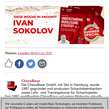
Themen:
Kadetten World Cup 2025
ChessBase
Die ChessBase GmbH, mit Sitz in Hamburg, wurde
1987 gegründet und produziert Schachdatenbanken
sowie Lehr- und Trainingskurse für Schachspieler.
Seit 1997 veröffentlich ChessBase auf seiner Webseite aktuelle
Nachrichten aus der Schachwelt. ChessBase News erscheint
inzwischen in vier Sprachen und gilt weltweit als wichtigste
Wir verwenden Cookies und vergleichbare Technologien, um bestimmte Funktionen
zur Verfügung zu stellen, die Nutzererfahrungen zu verbessern und interessengerechte
Schachnachrichtenseite.