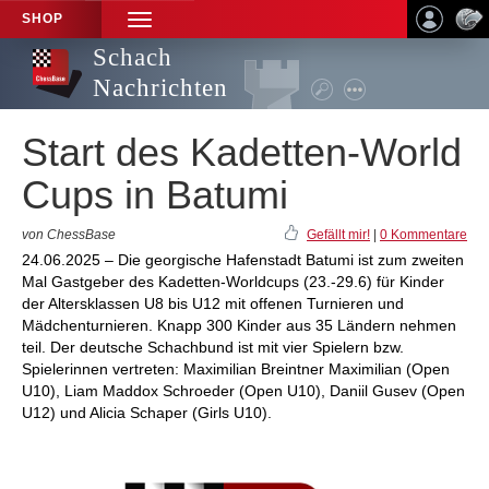
SHOP
TOGGLE
NAVIGATION
Schach
Nachrichten
Start des Kadetten-World
Cups in Batumi
von ChessBase
Gefällt mir!
|
0 Kommentare
24.06.2025 – Die georgische Hafenstadt Batumi ist zum zweiten
Mal Gastgeber des Kadetten-Worldcups (23.-29.6) für Kinder
der Altersklassen U8 bis U12 mit offenen Turnieren und
Mädchenturnieren. Knapp 300 Kinder aus 35 Ländern nehmen
teil. Der deutsche Schachbund ist mit vier Spielern bzw.
Spielerinnen vertreten: Maximilian Breintner Maximilian (Open
U10), Liam Maddox Schroeder (Open U10), Daniil Gusev (Open
U12) und Alicia Schaper (Girls U10).