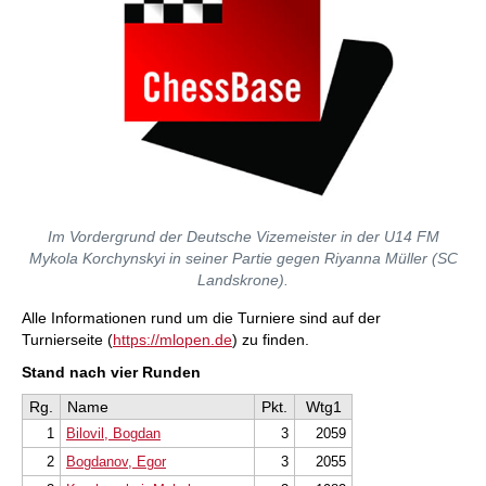
Im Vordergrund der Deutsche Vizemeister in der U14 FM
Mykola Korchynskyi in seiner Partie gegen Riyanna Müller (SC
Landskrone).
Alle Informationen rund um die Turniere sind auf der
Turnierseite (
https://mlopen.de
) zu finden.
Stand nach vier Runden
Rg.
Name
Pkt.
Wtg1
1
Bilovil, Bogdan
3
2059
2
Bogdanov, Egor
3
2055