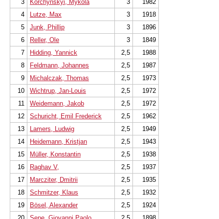
3
Korchynskyi, Mykola
3
1982
4
Lutze, Max
3
1918
5
Junk, Phillip
3
1896
6
Reller, Ole
3
1849
7
Hidding, Yannick
2,5
1988
8
Feldmann, Johannes
2,5
1987
9
Michalczak, Thomas
2,5
1973
10
Wichtrup, Jan-Louis
2,5
1972
11
Weidemann, Jakob
2,5
1972
12
Schuricht, Emil Frederick
2,5
1962
13
Lamers, Ludwig
2,5
1949
14
Heidemann, Kristjan
2,5
1943
15
Müller, Konstantin
2,5
1938
16
Raghav V,
2,5
1937
17
Marcziter, Dmitrii
2,5
1935
18
Schmitzer, Klaus
2,5
1932
19
Bösel, Alexander
2,5
1924
20
Sepe, Giovanni Paolo
2,5
1898