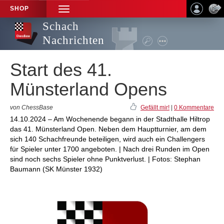
SHOP
TOGGLE
NAVIGATION
Schach
Nachrichten
Start des 41.
Münsterland Opens
von ChessBase
Gefällt mir!
|
0 Kommentare
14.10.2024 – Am Wochenende begann in der Stadthalle Hiltrop
das 41. Münsterland Open. Neben dem Hauptturnier, am dem
sich 140 Schachfreunde beteiligen, wird auch ein Challengers
für Spieler unter 1700 angeboten. | Nach drei Runden im Open
sind noch sechs Spieler ohne Punktverlust. | Fotos: Stephan
Baumann (SK Münster 1932)