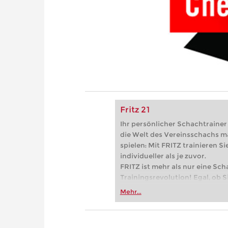
Fritz 21
Ihr persönlicher Schachtrainer -
die Welt des Vereinsschachs m
spielen: Mit FRITZ trainieren Sie
individueller als je zuvor.
FRITZ ist mehr als nur eine Sch
Trainingsrevolution! Egal, ob Si
Vereinsschachs machen oder ber
Mehr...
FRITZ trainieren Sie effizienter,
zuvor.