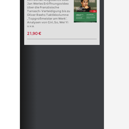
Jan Werles Eröffnungsvideo
über die Französische
Tarrasch-Verteidigung bis zu
Oliver Reehs Taktikkolumne
„Topgroßmeister am Werk“.
Analysen von Giri, So, Wei Yi
u.v.a.
21,90 €