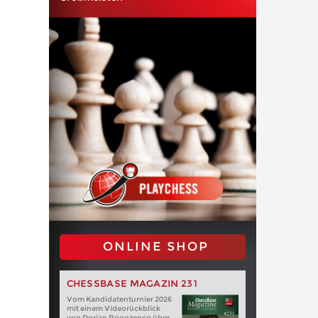
ONLINE SHOP
CHESSBASE MAGAZIN 231
Vom Kandidatenturnier 2026
mit einem Videorückblick
von Dorian Rogozenco über