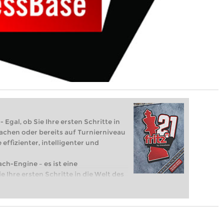
 Egal, ob Sie Ihre ersten Schritte in
achen oder bereits auf Turnierniveau
 effizienter, intelligenter und
ach-Engine – es ist eine
e Ihre ersten Schritte in die Welt des
eits auf Turnierniveau spielen: Mit
 intelligenter und individueller als je