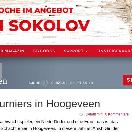
CB MAGAZIN
CB BOOKS
SUPPORT
EINSTEIGERKUR
en
S
SUCHE:
SPRACHE:
DE
EN
ES
FR
Turniers in Hoogeveen
Gefällt mir!
|
0 Kommentare
chwuchsspieler, ein Niederländer und eine Frau - das ist das
-Schachturnier in Hoogeveen. In diesem Jahr ist Anish Giri der