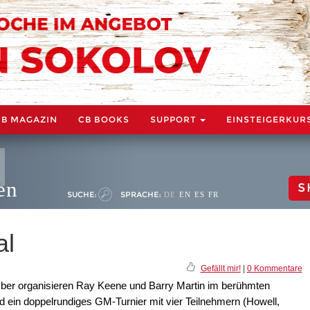
CB MAGAZIN
CB BOOKS
SUPPORT
EINSTEIGERKUR
en
S
SUCHE:
SPRACHE:
DE
EN
ES
FR
al
Gefällt mir!
|
0 Kommentare
ber organisieren Ray Keene und Barry Martin im berühmten
 ein doppelrundiges GM-Turnier mit vier Teilnehmern (Howell,