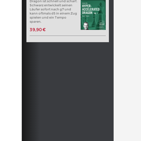
Dragon ist schnell und scharf.
Schwarz entwickelt seinen
Läufer sofort nach g7 und
kann oftmals d5 in einem Zug
spielen und ein Tempo
sparen.
39,90 €