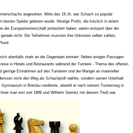
rnierschachs angesehen. Mitte des 19.Jh. war Schach so populär
n besten Spieler geboren wurde. Heutige Profis, die kürzlich in einem
i der Europameisterschaft protestiert haben, wären erstaunt über die
 gerade nicht: Die Teilnehmer mussten ihre Unkosten selber zahlen,
Pfund.
t sich ebenfalls stark an die Gegenwart erinnert. Neben einigen Passagen
reise in Hotels und Restaurants während der Turniere - Thema des offenen
nd geringe Einnahmen auf den Turnieren und der Mangel an materieller
derssen nicht den Weg als Schachprofi wählte, sondern seinen Unterhalt
 Gymnasium in Breslau verdiente, obwohl er nach seinem Turniersieg in
echnet man erst seit 1886 und Wilhelm Steinitz mit diesem Titel) war.