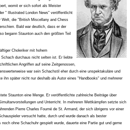
rt, womit er sich sofort als Meister
er " Illustrated London News" veröffentlicht
r Welt, die "British Miscellany and Chess
erschien. Bald war deutlich, dass er der
so begann Staunton auch den größten Teil
räftiger Choleriker mit hohem
Schach durchaus nicht selten ist. Er liebte
chriftlichen Angriffen auf seine Zeitgenossen,
nswerterweise war sein Schachstil eher durch eine unspektakuläre und
te ihn später nicht nur deshalb als Autor eines "Handbooks" und mehrerer
tete Staunton eine Menge. Er veröffentlichte zahlreiche Beiträge über
 Simultanvorstellungen und Unterricht. In mehreren Wettkämpfen setzte sich
hrenden Pierre Charles Fourné de St. Armand, der sich übrigens vor einer
 Schauspieler versucht hatte, durch und wurde danach als bester
 noch ohne Schachuhr gespielt wurde, dauerte eine Partie gut und gerne