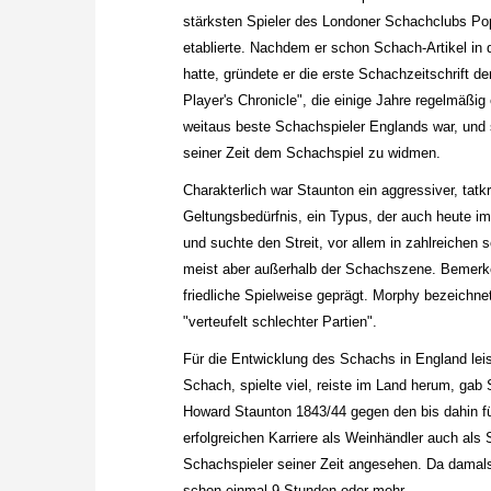
stärksten Spieler des Londoner Schachclubs Pope
etablierte. Nachdem er schon Schach-Artikel in d
hatte, gründete er die erste Schachzeitschrift de
Player's Chronicle", die einige Jahre regelmäßig 
weitaus beste Schachspieler Englands war, und 
seiner Zeit dem Schachspiel zu widmen.
Charakterlich war Staunton ein aggressiver, tatk
Geltungsbedürfnis, ein Typus, der auch heute im 
und suchte den Streit, vor allem in zahlreichen s
meist aber außerhalb der Schachszene. Bemerke
friedliche Spielweise geprägt. Morphy bezeichne
"verteufelt schlechter Partien".
Für die Entwicklung des Schachs in England leis
Schach, spielte viel, reiste im Land herum, gab
Howard Staunton 1843/44 gegen den bis dahin fü
erfolgreichen Karriere als Weinhändler auch als
Schachspieler seiner Zeit angesehen. Da damals
schon einmal 9 Stunden oder mehr.