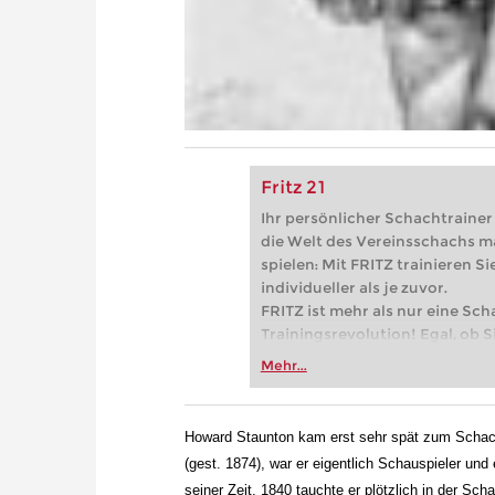
Fritz 21
Ihr persönlicher Schachtrainer -
die Welt des Vereinsschachs m
spielen: Mit FRITZ trainieren Sie
individueller als je zuvor.
FRITZ ist mehr als nur eine Sch
Trainingsrevolution! Egal, ob Si
Vereinsschachs machen oder ber
Mehr...
FRITZ trainieren Sie effizienter,
zuvor.
Howard Staunton kam erst sehr spät zum Schachs
(gest. 1874), war er eigentlich Schauspieler un
seiner Zeit. 1840 tauchte er plötzlich in der Sc