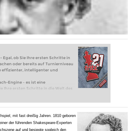
 Egal, ob Sie Ihre ersten Schritte in
achen oder bereits auf Turnierniveau
 effizienter, intelligenter und
ach-Engine – es ist eine
e Ihre ersten Schritte in die Welt des
eits auf Turnierniveau spielen: Mit
 intelligenter und individueller als je
piel, mit fast dreißig Jahren. 1810 geboren
d einer der führenden Shakespeare-Experten
hachszene auf und besiegte sogleich den