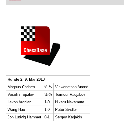
FRITZ trainieren Sie effizienter, intelligenter und
individueller als je zuvor.
Runde 2, 9. Mai 2013
Magnus Carlsen
½-½
Viswanathan Anand
Veselin Topalov
½-½
Teimour Radjabov
Levon Aronian
1-0
Hikaru Nakamura
Wang Hao
1-0
Peter Svidler
Jon Ludvig Hammer
0-1
Sergey Karjakin