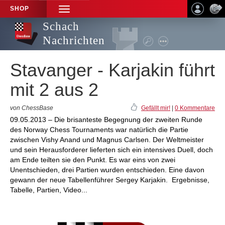
SHOP
TOGGLE
NAVIGATION
Schach
Nachrichten
Stavanger - Karjakin führt
mit 2 aus 2
von ChessBase
Gefällt mir!
|
0 Kommentare
09.05.2013 – Die brisanteste Begegnung der zweiten Runde
des Norway Chess Tournaments war natürlich die Partie
zwischen Vishy Anand und Magnus Carlsen. Der Weltmeister
und sein Herausforderer lieferten sich ein intensives Duell, doch
am Ende teilten sie den Punkt. Es war eins von zwei
Unentschieden, drei Partien wurden entschieden. Eine davon
gewann der neue Tabellenführer Sergey Karjakin. Ergebnisse,
Tabelle, Partien, Video...