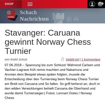
SHOP
TOGGLE
NAVIGATION
Schach
Nachrichten
Stavanger: Caruana
gewinnt Norway Chess
Turnier
von André Schulz
Gefällt mir!
|
1 Kommentare
07.06.2018 – Spannung bis zum Schluss! Während Carlsen und
Vachier-Lagrave früh remis machten und Nakamura und
Aronian dem Beispiel etwas später folgten, musste die
Entscheidung über den Turniersieg beim Norway Chess Turnier
am Brett von Caruana und So fallen. So griff beherzt an, doch in
den wilden Verwicklungen behielt Caruana die Oberhand und
wurde damit Turniersieger.| Fotos: Lennart Ootes / Norway
Chess