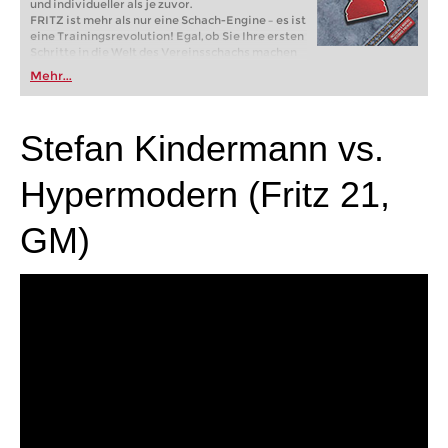
und individueller als je zuvor.
FRITZ ist mehr als nur eine Schach-Engine – es ist
eine Trainingsrevolution! Egal, ob Sie Ihre ersten
Schritte in die Welt des Vereinsschachs machen
oder bereits auf Turnierniveau spielen: Mit
Mehr...
FRITZ trainieren Sie effizienter, intelligenter und
individueller als je zuvor.
Stefan Kindermann vs.
Hypermodern (Fritz 21,
GM)