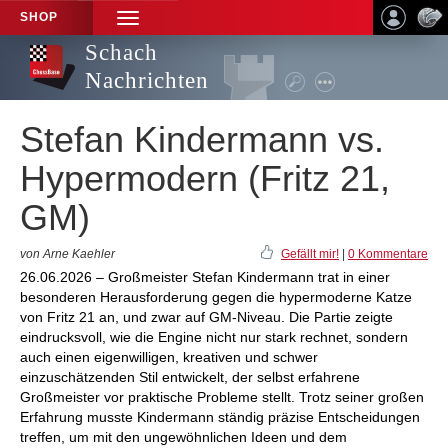
SHOP
TOGGLE
NAVIGATION
Schach
Nachrichten
Stefan Kindermann vs.
Hypermodern (Fritz 21,
GM)
von Arne Kaehler
Gefällt mir!
|
0 Kommentare
26.06.2026 – Großmeister Stefan Kindermann trat in einer
besonderen Herausforderung gegen die hypermoderne Katze
von Fritz 21 an, und zwar auf GM-Niveau. Die Partie zeigte
eindrucksvoll, wie die Engine nicht nur stark rechnet, sondern
auch einen eigenwilligen, kreativen und schwer
einzuschätzenden Stil entwickelt, der selbst erfahrene
Großmeister vor praktische Probleme stellt. Trotz seiner großen
Erfahrung musste Kindermann ständig präzise Entscheidungen
treffen, um mit den ungewöhnlichen Ideen und dem