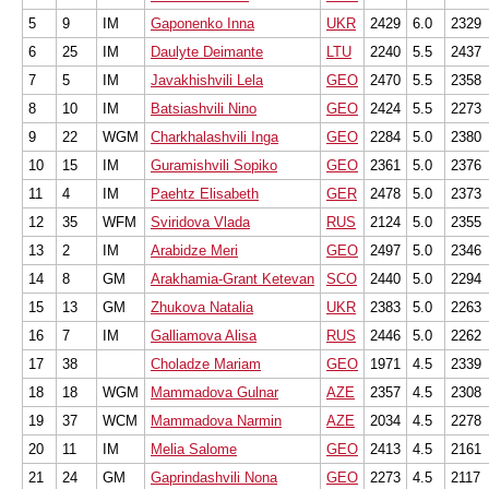
5
9
IM
Gaponenko Inna
UKR
2429
6.0
2329
6
25
IM
Daulyte Deimante
LTU
2240
5.5
2437
7
5
IM
Javakhishvili Lela
GEO
2470
5.5
2358
8
10
IM
Batsiashvili Nino
GEO
2424
5.5
2273
9
22
WGM
Charkhalashvili Inga
GEO
2284
5.0
2380
10
15
IM
Guramishvili Sopiko
GEO
2361
5.0
2376
11
4
IM
Paehtz Elisabeth
GER
2478
5.0
2373
12
35
WFM
Sviridova Vlada
RUS
2124
5.0
2355
13
2
IM
Arabidze Meri
GEO
2497
5.0
2346
14
8
GM
Arakhamia-Grant Ketevan
SCO
2440
5.0
2294
15
13
GM
Zhukova Natalia
UKR
2383
5.0
2263
16
7
IM
Galliamova Alisa
RUS
2446
5.0
2262
17
38
Choladze Mariam
GEO
1971
4.5
2339
18
18
WGM
Mammadova Gulnar
AZE
2357
4.5
2308
19
37
WCM
Mammadova Narmin
AZE
2034
4.5
2278
20
11
IM
Melia Salome
GEO
2413
4.5
2161
21
24
GM
Gaprindashvili Nona
GEO
2273
4.5
2117