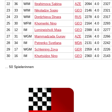
22
36
WIM
Ibrahimova Sabina
AZE
2094
4.0
2327
23
33
WIM
Nikoladze Sopio
GEO
2146
4.0
2321
24
23
WIM
Dordzhieva Dinara
RUS
2278
4.0
2317
25
30
WFM
Khomeriki Nino
GEO
2164
4.0
2293
26
12
IM
Lomineishvili Maia
GEO
2399
4.0
2277
27
31
WGM
Mammadzada Gunay
AZE
2156
4.0
2266
28
34
IM
Petrenko Svetlana
MDA
2131
4.0
2242
29
17
WGM
Schleining Zoya
GER
2359
4.0
2226
30
16
IM
Khurtsidze Nino
GEO
2360
4.0
2143
... 50 Spielerinnen