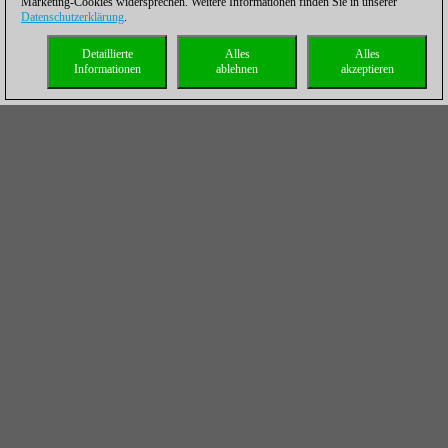
Marketing-Cookies widersprechen. Weitere Informationen finden Sie in unserer
Datenschutzerklärung
.
Detaillierte
Alles
Alles
Informationen
ablehnen
akzeptieren