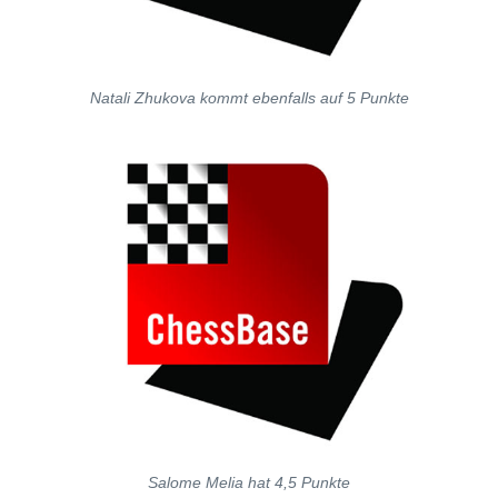
Natali Zhukova kommt ebenfalls auf 5 Punkte
Salome Melia hat 4,5 Punkte