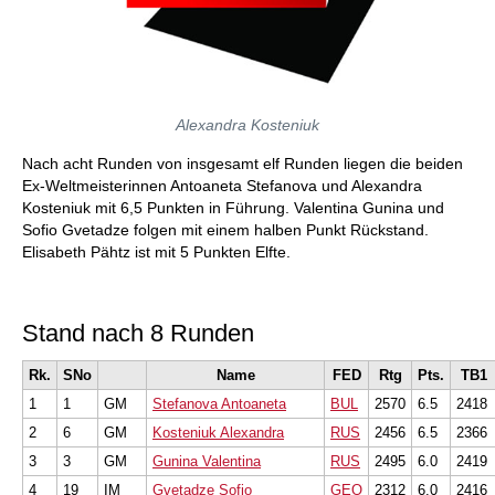
Alexandra Kosteniuk
Nach acht Runden von insgesamt elf Runden liegen die beiden
Ex-Weltmeisterinnen Antoaneta Stefanova und Alexandra
Kosteniuk mit 6,5 Punkten in Führung. Valentina Gunina und
Sofio Gvetadze folgen mit einem halben Punkt Rückstand.
Elisabeth Pähtz ist mit 5 Punkten Elfte.
Stand nach 8 Runden
Rk.
SNo
Name
FED
Rtg
Pts.
TB1
1
1
GM
Stefanova Antoaneta
BUL
2570
6.5
2418
2
6
GM
Kosteniuk Alexandra
RUS
2456
6.5
2366
3
3
GM
Gunina Valentina
RUS
2495
6.0
2419
4
19
IM
Gvetadze Sofio
GEO
2312
6.0
2416