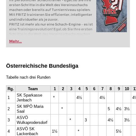
Ihr persönlicher Schachtrainer - Egal, ob Sie Ihre
ersten Schritte in die Welt des Vereinsschachs
machen oder bereits auf Turnierniveau spielen:
Mit FRITZ trainieren Sie effizienter, intelligenter
und individueller als je zuvor.
FRITZ ist mehr als nur eine Schach-Engine – es ist
eine Trainingsrevolution! Egal, ob Sie Ihre ersten
Schritte in die Welt des Vereinsschachs machen
oder bereits auf Turnierniveau spielen: Mit
Mehr...
FRITZ trainieren Sie effizienter, intelligenter und
individueller als je zuvor.
Österreichische Bundesliga
Tabelle nach drei Runden
Rg.
Team
1
2
3
4
5
6
7
8
9
10
1
SK Sparkasse
1
*
4½
4½
4
Jenbach
SK MPÖ Maria
2
*
5
4½
3½
Saal
ASVÖ
3
*
3
4½
3½
Wulkaprodersdorf
ASVÖ SK
4
1½
*
5½
Lackenbach