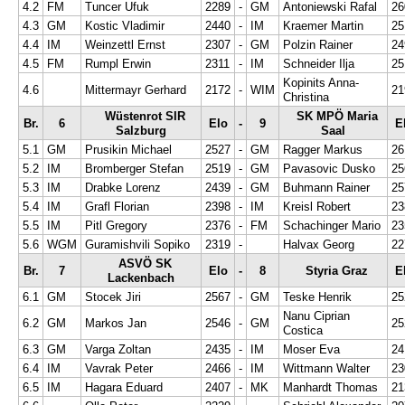
4.2
FM
Tuncer Ufuk
2289
-
GM
Antoniewski Rafal
26
4.3
GM
Kostic Vladimir
2440
-
IM
Kraemer Martin
25
4.4
IM
Weinzettl Ernst
2307
-
GM
Polzin Rainer
24
4.5
FM
Rumpl Erwin
2311
-
IM
Schneider Ilja
25
Kopinits Anna-
4.6
Mittermayr Gerhard
2172
-
WIM
21
Christina
Wüstenrot SIR
SK MPÖ Maria
Br.
6
Elo
-
9
E
Salzburg
Saal
5.1
GM
Prusikin Michael
2527
-
GM
Ragger Markus
26
5.2
IM
Bromberger Stefan
2519
-
GM
Pavasovic Dusko
25
5.3
IM
Drabke Lorenz
2439
-
GM
Buhmann Rainer
25
5.4
IM
Grafl Florian
2398
-
IM
Kreisl Robert
23
5.5
IM
Pitl Gregory
2376
-
FM
Schachinger Mario
23
5.6
WGM
Guramishvili Sopiko
2319
-
Halvax Georg
22
ASVÖ SK
Br.
7
Elo
-
8
Styria Graz
E
Lackenbach
6.1
GM
Stocek Jiri
2567
-
GM
Teske Henrik
25
Nanu Ciprian
6.2
GM
Markos Jan
2546
-
GM
25
Costica
6.3
GM
Varga Zoltan
2435
-
IM
Moser Eva
24
6.4
IM
Vavrak Peter
2466
-
IM
Wittmann Walter
23
6.5
IM
Hagara Eduard
2407
-
MK
Manhardt Thomas
21