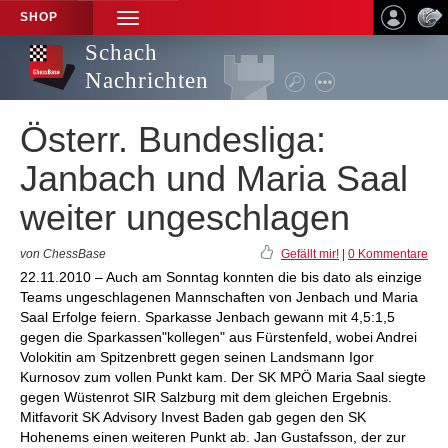
SHOP
TOGGLE
NAVIGATION
Schach
Nachrichten
Österr. Bundesliga:
Janbach und Maria Saal
weiter ungeschlagen
von ChessBase
Gefällt mir!
|
0 Kommentare
22.11.2010 – Auch am Sonntag konnten die bis dato als einzige
Teams ungeschlagenen Mannschaften von Jenbach und Maria
Saal Erfolge feiern. Sparkasse Jenbach gewann mit 4,5:1,5
gegen die Sparkassen"kollegen" aus Fürstenfeld, wobei Andrei
Volokitin am Spitzenbrett gegen seinen Landsmann Igor
Kurnosov zum vollen Punkt kam. Der SK MPÖ Maria Saal siegte
gegen Wüstenrot SIR Salzburg mit dem gleichen Ergebnis.
Mitfavorit SK Advisory Invest Baden gab gegen den SK
Hohenems einen weiteren Punkt ab. Jan Gustafsson, der zur