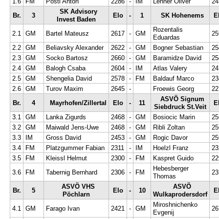
1.6
FM
Postl Anton
2286
-
IM
Lehner Oliver
24
SK Advisory
Br.
3
Elo
-
1
SK Hohenems
E
Invest Baden
Rozentalis
2.1
GM
Bartel Mateusz
2617
-
GM
25
Eduardas
2.2
GM
Beliavsky Alexander
2622
-
GM
Bogner Sebastian
25
2.3
GM
Socko Bartosz
2660
-
GM
Baramidze David
25
2.4
GM
Balogh Csaba
2604
-
IM
Atlas Valery
24
2.5
GM
Shengelia David
2578
-
FM
Baldauf Marco
23
2.6
GM
Turov Maxim
2645
-
Froewis Georg
22
ASVÖ Signum
Br.
4
Mayrhofen/Zillertal
Elo
-
11
E
Siebdruck St.Veit
3.1
GM
Lanka Zigurds
2468
-
GM
Bosiocic Marin
25
3.2
GM
Maiwald Jens-Uwe
2468
-
GM
Ribli Zoltan
25
3.3
IM
Gross David
2453
-
GM
Rogic Davor
25
3.4
FM
Platzgummer Fabian
2311
-
IM
Hoelzl Franz
23
3.5
FM
Kleissl Helmut
2300
-
FM
Kaspret Guido
22
Hebesberger
3.6
FM
Tabernig Bernhard
2306
-
FM
23
Thomas
ASVÖ VHS
ASVÖ
Br.
5
Elo
-
10
E
Pöchlarn
Wulkaprodersdorf
Miroshnichenko
4.1
GM
Farago Ivan
2421
-
GM
26
Evgenij