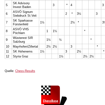
SK Advisory
5
3
*
4
3
Invest Baden
ASVÖ Signum
6
2
*
3½
3
Siebdruck St.Veit
SK Sparkasse
7
1½
2½
*
3
Fürstenfeld
ASVÖ VHS
8
1
1½
*
Pöchlarn
Wüstenrot SIR
9
1½
½
*
Salzburg
10
Mayrhofen/Zillertal
2½
2½
3
*
11
SK Hohenems
1½
3
2½
12
Styria Graz
1½
2½
2½
Quelle:
Chess-Results