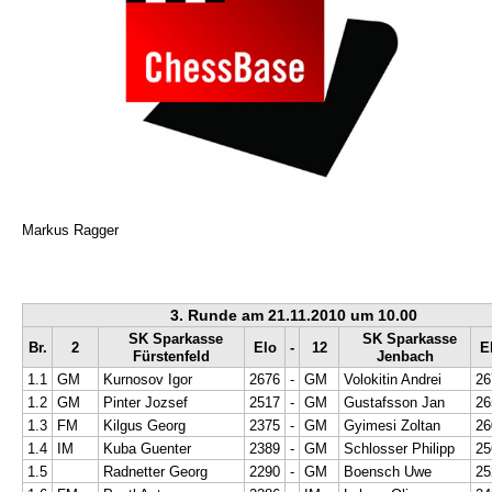
Markus Ragger
3. Runde am 21.11.2010 um 10.00
SK Sparkasse
SK Sparkasse
Br.
2
Elo
-
12
E
Fürstenfeld
Jenbach
1.1
GM
Kurnosov Igor
2676
-
GM
Volokitin Andrei
26
1.2
GM
Pinter Jozsef
2517
-
GM
Gustafsson Jan
26
1.3
FM
Kilgus Georg
2375
-
GM
Gyimesi Zoltan
26
1.4
IM
Kuba Guenter
2389
-
GM
Schlosser Philipp
25
1.5
Radnetter Georg
2290
-
GM
Boensch Uwe
25