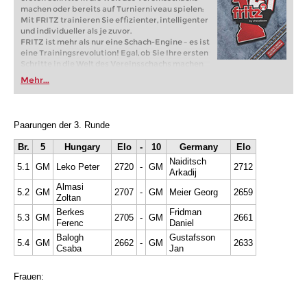
machen oder bereits auf Turnierniveau spielen:
Mit FRITZ trainieren Sie effizienter, intelligenter
und individueller als je zuvor.
FRITZ ist mehr als nur eine Schach-Engine – es ist
eine Trainingsrevolution! Egal, ob Sie Ihre ersten
Schritte in die Welt des Vereinsschachs machen
oder bereits auf Turnierniveau spielen: Mit
Mehr...
FRITZ trainieren Sie effizienter, intelligenter und
individueller als je zuvor.
Paarungen der 3. Runde
Br.
5
Hungary
Elo
-
10
Germany
Elo
Naiditsch
5.1
GM
Leko Peter
2720
-
GM
2712
Arkadij
Almasi
5.2
GM
2707
-
GM
Meier Georg
2659
Zoltan
Berkes
Fridman
5.3
GM
2705
-
GM
2661
Ferenc
Daniel
Balogh
Gustafsson
5.4
GM
2662
-
GM
2633
Csaba
Jan
Frauen: