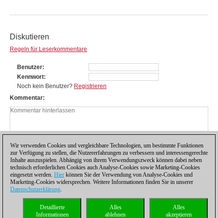
Diskutieren
Regeln für Leserkommentare
Benutzer
Kennwort
Noch kein Benutzer?
Registrieren
Kommentar
Wir verwenden Cookies und vergleichbare Technologien, um bestimmte Funktionen
zur Verfügung zu stellen, die Nutzererfahrungen zu verbessern und interessengerechte
Inhalte auszuspielen. Abhängig von ihrem Verwendungszweck können dabei neben
technisch erforderlichen Cookies auch Analyse-Cookies sowie Marketing-Cookies
eingesetzt werden.
Hier
können Sie der Verwendung von Analyse-Cookies und
Marketing-Cookies widersprechen. Weitere Informationen finden Sie in unserer
Datenschutzerklärung
.
Datenschutzhinweis
|
Impressum
|
Kontakt
|
Cookies Management
|
Lizenzen
|
Detaillierte
Alles
Alles
Compliance Hotline
|
Home
Informationen
ablehnen
akzeptieren