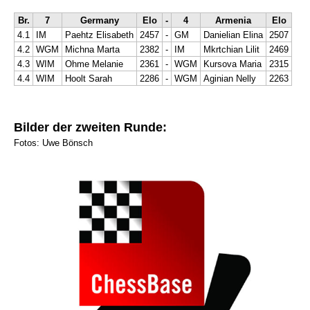
Br.
7
Germany
Elo
-
4
Armenia
Elo
4.1
IM
Paehtz Elisabeth
2457
-
GM
Danielian Elina
2507
4.2
WGM
Michna Marta
2382
-
IM
Mkrtchian Lilit
2469
4.3
WIM
Ohme Melanie
2361
-
WGM
Kursova Maria
2315
4.4
WIM
Hoolt Sarah
2286
-
WGM
Aginian Nelly
2263
Bilder der zweiten Runde:
Fotos: Uwe Bönsch