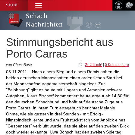
SHOP
TOGGLE
NAVIGATION
Schach
Nachrichten
Stimmungsbericht aus
Porto Carras
von ChessBase
Gefällt mir!
|
0 Kommentare
05.11.2011 – Nach einem Sieg und einem Remis haben die
beiden deutschen Mannschaften einen ordentlichen Start bei
der Mannschaftseuropameisterschaft hingelegt. Zur
"Belohnung" gibt es heute mit Ungarn und Armenien schwere
Aufgaben. Klaus Bischoff kommentiert heute erneut ab 14.30 für
den deutschen Schachbund und hofft auf deutsche Züge aus
Porto Carras. In ihrem Turniertagebuch berichtet Melanie
Ohme, wie sie gestern in drei Stunden - mit Erfolg -
Nimzoindisch lernte und am Frühstückstisch vom Anblick eines
"Gespenstes" verblüfft wurde, das sie aber auf den zweiten Blick
doch wieder erkannte. Uwe Bönsch hat den zweiten Spieltag