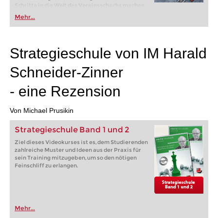
Schritte in die Welt des Vereinsschachs machen
oder bereits auf Turnierniveau spielen: Mit
Mehr...
FRITZ trainieren Sie effizienter, intelligenter und
individueller als je zuvor.
Strategieschule von IM Harald
Schneider-Zinner
- eine Rezension
Von Michael Prusikin
Strategieschule Band 1 und 2
Ziel dieses Videokurses ist es, dem Studierenden
zahlreiche Muster und Ideen aus der Praxis für
sein Training mitzugeben, um so den nötigen
Feinschliff zu erlangen.
Mehr...