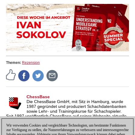
Themen:
Rezension
ChessBase
Die ChessBase GmbH, mit Sitz in Hamburg, wurde
1987 gegründet und produziert Schachdatenbanken
sowie Lehr- und Trainingskurse für Schachspieler.
Seit 1997 veröffentlich ChessBase auf seiner Webseite aktuelle
Nachrichten aus der Schachwelt. ChessBase News erscheint
inzwischen in vier Sprachen und gilt weltweit als wichtigste
Wir verwenden Cookies und vergleichbare Technologien, um bestimmte Funktionen
zur Verfügung zu stellen, die Nutzererfahrungen zu verbessern und interessengerechte
Schachnachrichtenseite.
Inhalte auszuspielen. Abhängig von ihrem Verwendungszweck können dabei neben