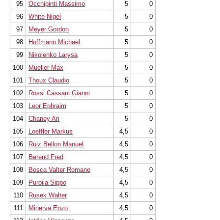
95
Occhipinti Massimo
5
0
96
White Nigel
5
0
97
Meyer Gordon
5
0
98
Hoffmann Michael
5
0
99
Nikolenko Larysa
5
0
100
Mueller Max
5
0
101
Thoux Claudio
5
0
102
Rossi Cassani Gianni
5
0
103
Leor Ephraim
5
0
104
Chaney Ari
5
0
105
Loeffler Markus
4,5
0
106
Ruiz Bellon Manuel
4,5
0
107
Berend Fred
4,5
0
108
Bosca Valter Romano
4,5
0
109
Puroila Sippo
4,5
0
110
Rusek Walter
4,5
0
111
Minerva Enzo
4,5
0