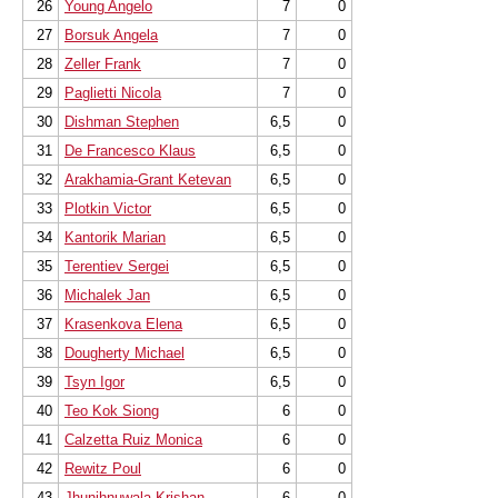
26
Young Angelo
7
0
27
Borsuk Angela
7
0
28
Zeller Frank
7
0
29
Paglietti Nicola
7
0
30
Dishman Stephen
6,5
0
31
De Francesco Klaus
6,5
0
32
Arakhamia-Grant Ketevan
6,5
0
33
Plotkin Victor
6,5
0
34
Kantorik Marian
6,5
0
35
Terentiev Sergei
6,5
0
36
Michalek Jan
6,5
0
37
Krasenkova Elena
6,5
0
38
Dougherty Michael
6,5
0
39
Tsyn Igor
6,5
0
40
Teo Kok Siong
6
0
41
Calzetta Ruiz Monica
6
0
42
Rewitz Poul
6
0
43
Jhunjhnuwala Krishan
6
0