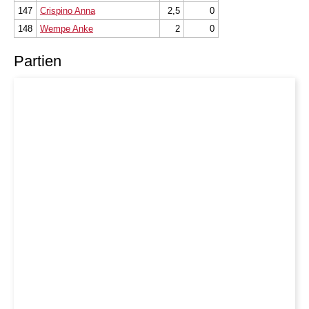
147
Crispino Anna
2,5
0
148
Wempe Anke
2
0
Partien