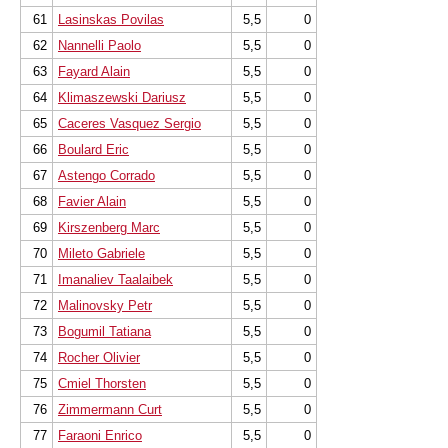
61
Lasinskas Povilas
5,5
0
62
Nannelli Paolo
5,5
0
63
Fayard Alain
5,5
0
64
Klimaszewski Dariusz
5,5
0
65
Caceres Vasquez Sergio
5,5
0
66
Boulard Eric
5,5
0
67
Astengo Corrado
5,5
0
68
Favier Alain
5,5
0
69
Kirszenberg Marc
5,5
0
70
Mileto Gabriele
5,5
0
71
Imanaliev Taalaibek
5,5
0
72
Malinovsky Petr
5,5
0
73
Bogumil Tatiana
5,5
0
74
Rocher Olivier
5,5
0
75
Cmiel Thorsten
5,5
0
76
Zimmermann Curt
5,5
0
77
Faraoni Enrico
5,5
0