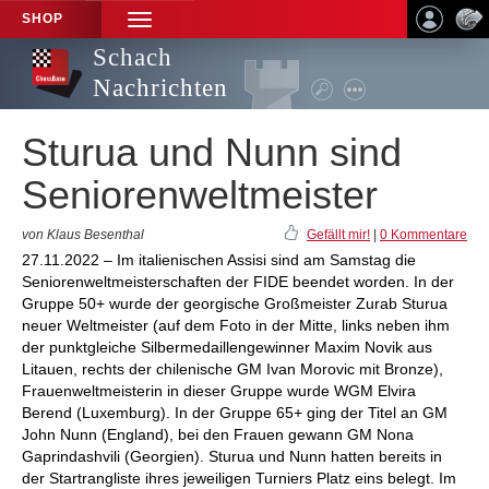
SHOP
TOGGLE
NAVIGATION
Schach
Nachrichten
Sturua und Nunn sind
Seniorenweltmeister
von Klaus Besenthal
Gefällt mir!
|
0 Kommentare
27.11.2022 – Im italienischen Assisi sind am Samstag die
Seniorenweltmeisterschaften der FIDE beendet worden. In der
Gruppe 50+ wurde der georgische Großmeister Zurab Sturua
neuer Weltmeister (auf dem Foto in der Mitte, links neben ihm
der punktgleiche Silbermedaillengewinner Maxim Novik aus
Litauen, rechts der chilenische GM Ivan Morovic mit Bronze),
Frauenweltmeisterin in dieser Gruppe wurde WGM Elvira
Berend (Luxemburg). In der Gruppe 65+ ging der Titel an GM
John Nunn (England), bei den Frauen gewann GM Nona
Gaprindashvili (Georgien). Sturua und Nunn hatten bereits in
der Startrangliste ihres jeweiligen Turniers Platz eins belegt. Im