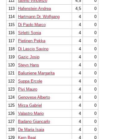
112
Iatrino Vincenzo
4,5
0
113
Hafenstein Andrea
4,5
0
114
Hartmann Dr. Wolfgang
4
0
115
Di Paolo Marco
4
0
116
Sirletti Sonia
4
0
117
Pietinen Pekka
4
0
118
Di Lascio Savino
4
0
119
Gazic Josip
4
0
120
Steyn Hans
4
0
121
Baliuniene Margarita
4
0
122
Suppa Ercole
4
0
123
Pivi Mauro
4
0
124
Genovese Alberto
4
0
125
Mirza Gabriel
4
0
126
Valastro Mario
4
0
127
Badano Giancarlo
4
0
128
De Maria Isaia
4
0
129
Kern Beat
4
0