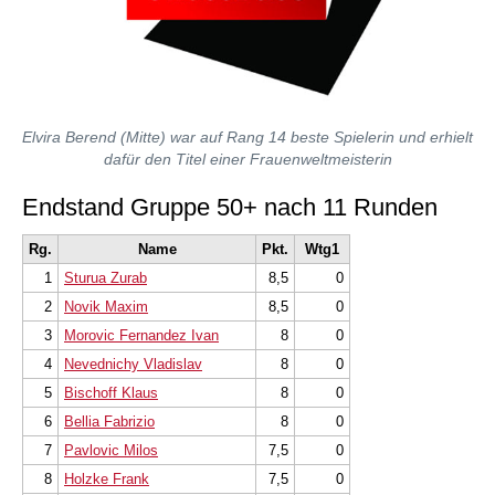
Elvira Berend (Mitte) war auf Rang 14 beste Spielerin und erhielt
dafür den Titel einer Frauenweltmeisterin
Endstand Gruppe 50+ nach 11 Runden
Rg.
Name
Pkt.
Wtg1
1
Sturua Zurab
8,5
0
2
Novik Maxim
8,5
0
3
Morovic Fernandez Ivan
8
0
4
Nevednichy Vladislav
8
0
5
Bischoff Klaus
8
0
6
Bellia Fabrizio
8
0
7
Pavlovic Milos
7,5
0
8
Holzke Frank
7,5
0