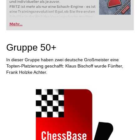
und individueller als je zuvor.
FRITZ ist mehr als nur eine Schach-Engine – es ist
eine Trainingsrevolution! Egal, ob Sie Ihre ersten
Schritte in die Welt des Vereinsschachs machen
oder bereits auf Turnierniveau spielen: Mit
Mehr...
FRITZ trainieren Sie effizienter, intelligenter und
individueller als je zuvor.
Gruppe 50+
In dieser Gruppe haben zwei deutsche Großmeister eine
Topten-Platzierung geschafft: Klaus Bischoff wurde Fünfter,
Frank Holzke Achter.