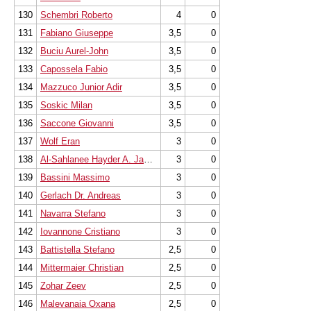
130
Schembri Roberto
4
0
131
Fabiano Giuseppe
3,5
0
132
Buciu Aurel-John
3,5
0
133
Capossela Fabio
3,5
0
134
Mazzuco Junior Adir
3,5
0
135
Soskic Milan
3,5
0
136
Saccone Giovanni
3,5
0
137
Wolf Eran
3
0
138
Al-Sahlanee Hayder A. Jaafar
3
0
139
Bassini Massimo
3
0
140
Gerlach Dr. Andreas
3
0
141
Navarra Stefano
3
0
142
Iovannone Cristiano
3
0
143
Battistella Stefano
2,5
0
144
Mittermaier Christian
2,5
0
145
Zohar Zeev
2,5
0
146
Malevanaia Oxana
2,5
0