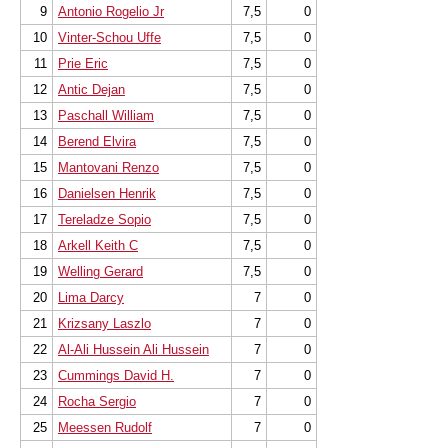
9
Antonio Rogelio Jr
7,5
0
10
Vinter-Schou Uffe
7,5
0
11
Prie Eric
7,5
0
12
Antic Dejan
7,5
0
13
Paschall William
7,5
0
14
Berend Elvira
7,5
0
15
Mantovani Renzo
7,5
0
16
Danielsen Henrik
7,5
0
17
Tereladze Sopio
7,5
0
18
Arkell Keith C
7,5
0
19
Welling Gerard
7,5
0
20
Lima Darcy
7
0
21
Krizsany Laszlo
7
0
22
Al-Ali Hussein Ali Hussein
7
0
23
Cummings David H.
7
0
24
Rocha Sergio
7
0
25
Meessen Rudolf
7
0