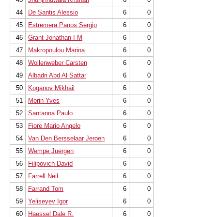
44
De Santis Alessio
6
0
45
Estremera Panos Sergio
6
0
46
Grant Jonathan I M
6
0
47
Makropoulou Marina
6
0
48
Wollenweber Carsten
6
0
49
Albadri Abd Al Sattar
6
0
50
Koganov Mikhail
6
0
51
Morin Yves
6
0
52
Santanna Paulo
6
0
53
Fiore Mario Angelo
6
0
54
Van Den Bersselaar Jeroen
6
0
55
Wempe Juergen
6
0
56
Filipovich David
6
0
57
Farrell Neil
6
0
58
Farrand Tom
6
0
59
Yeliseyev Igor
6
0
60
Haessel Dale R.
6
0