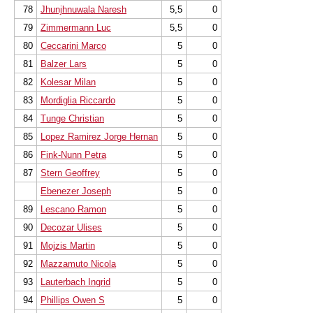
78
Jhunjhnuwala Naresh
5,5
0
79
Zimmermann Luc
5,5
0
80
Ceccarini Marco
5
0
81
Balzer Lars
5
0
82
Kolesar Milan
5
0
83
Mordiglia Riccardo
5
0
84
Tunge Christian
5
0
85
Lopez Ramirez Jorge Hernan
5
0
86
Fink-Nunn Petra
5
0
87
Stern Geoffrey
5
0
Ebenezer Joseph
5
0
89
Lescano Ramon
5
0
90
Decozar Ulises
5
0
91
Mojzis Martin
5
0
92
Mazzamuto Nicola
5
0
93
Lauterbach Ingrid
5
0
94
Phillips Owen S
5
0