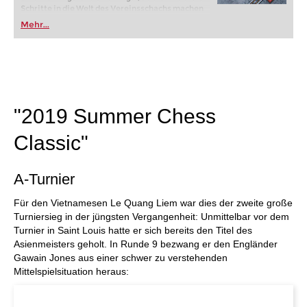
Schritte in die Welt des Vereinsschachs machen
oder bereits auf Turnierniveau spielen: Mit
Mehr...
FRITZ trainieren Sie effizienter, intelligenter und
individueller als je zuvor.
"2019 Summer Chess
Classic"
A-Turnier
Für den Vietnamesen Le Quang Liem war dies der zweite große
Turniersieg in der jüngsten Vergangenheit: Unmittelbar vor dem
Turnier in Saint Louis hatte er sich bereits den Titel des
Asienmeisters geholt. In Runde 9 bezwang er den Engländer
Gawain Jones aus einer schwer zu verstehenden
Mittelspielsituation heraus: