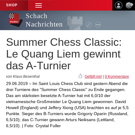
SHOP
TOGGLE
NAVIGATION
Schach
Nachrichten
Summer Chess Classic:
Le Quang Liem gewinnt
das A-Turnier
von Klaus Besenthal
Gefällt mir!
|
0 Kommentare
29.06.2019 – Im Saint Louis Chess Club sind gestern Abend die
drei Turniere des "Summer Chess Classic" zu Ende gegangen.
Das am stärksten besetzte A-Turnier hat mit 6,0/10 der
vietnamesische Großmeister Le Quang Liem gewonnen. David
Howell (England) und Jeffery Xiong (USA) brachten es auf je 5,5
Punkte. Sieger des B-Turniers wurde Grigoriy Oparin (Russland,
6,5/10); das C-Turnier gewann Arturs Neiksans (Lettland,
6,5/10). | Foto: Crystal Fuller