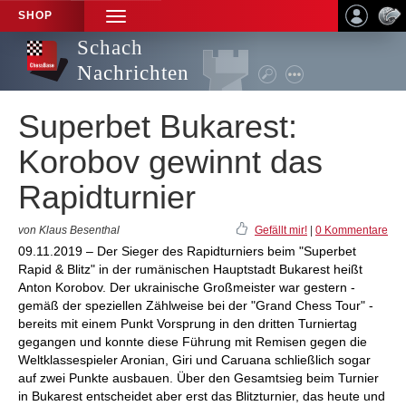
SHOP
TOGGLE
NAVIGATION
Schach
Nachrichten
Superbet Bukarest:
Korobov gewinnt das
Rapidturnier
von Klaus Besenthal
Gefällt mir!
|
0 Kommentare
09.11.2019 – Der Sieger des Rapidturniers beim "Superbet
Rapid & Blitz" in der rumänischen Hauptstadt Bukarest heißt
Anton Korobov. Der ukrainische Großmeister war gestern -
gemäß der speziellen Zählweise bei der "Grand Chess Tour" -
bereits mit einem Punkt Vorsprung in den dritten Turniertag
gegangen und konnte diese Führung mit Remisen gegen die
Weltklassespieler Aronian, Giri und Caruana schließlich sogar
auf zwei Punkte ausbauen. Über den Gesamtsieg beim Turnier
in Bukarest entscheidet aber erst das Blitzturnier, das heute und