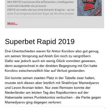
Mit FRITZ trainieren Sie effizienter, intelligenter
und individueller als je zuvor.
FRITZ ist mehr als nur eine Schach-Engine – es ist
eine Trainingsrevolution! Egal, ob Sie Ihre ersten
Schritte in die Welt des Vereinsschachs machen
oder bereits auf Turnierniveau spielen: Mit
Mehr...
FRITZ trainieren Sie effizienter, intelligenter und
individueller als je zuvor.
Superbet Rapid 2019
Drei Unentschieden waren für Anton Korobov also gut genug,
um seinen Vorsprung auf Anish Giri noch zu vergrößern.
Dafür war jedoch auch ein wenig Glück vonnöten gewesen,
denn ausgerechnet in der direkten Begegnung mit Giri hatte
Korobov zwischenzeitlich klar auf Verlust gestanden.
Giri konnte seinen zweiten Platz in der Tabelle zwar halten,
musste sich diesen aber letztlich mit Shakhriyar Mamedyarov
und Levon Aronian teilen. Nur zwei Remisen konnte der
Niederländer am letzten Tag des Rapidturniers auf der
Habenseite seines Punktekontos verbuchen - die Partie gegen
Mamedyarov ging dagegen verloren: