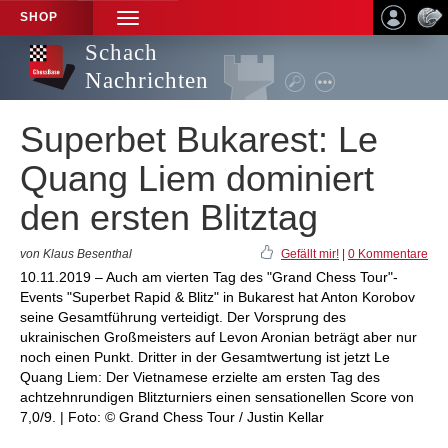
SHOP
TOGGLE
NAVIGATION
Schach
Nachrichten
Superbet Bukarest: Le
Quang Liem dominiert
den ersten Blitztag
von Klaus Besenthal
Gefällt mir!
|
0 Kommentare
10.11.2019 – Auch am vierten Tag des "Grand Chess Tour"-
Events "Superbet Rapid & Blitz" in Bukarest hat Anton Korobov
seine Gesamtführung verteidigt. Der Vorsprung des
ukrainischen Großmeisters auf Levon Aronian beträgt aber nur
noch einen Punkt. Dritter in der Gesamtwertung ist jetzt Le
Quang Liem: Der Vietnamese erzielte am ersten Tag des
achtzehnrundigen Blitzturniers einen sensationellen Score von
7,0/9. | Foto: © Grand Chess Tour / Justin Kellar