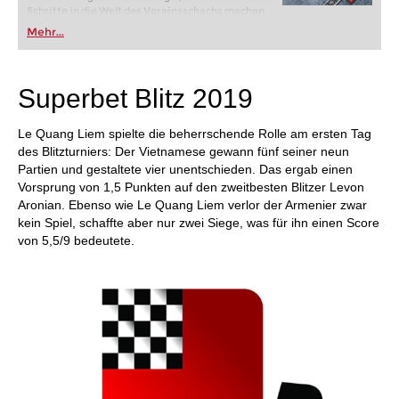
Schritte in die Welt des Vereinsschachs machen
oder bereits auf Turnierniveau spielen: Mit
Mehr...
FRITZ trainieren Sie effizienter, intelligenter und
individueller als je zuvor.
Superbet Blitz 2019
Le Quang Liem spielte die beherrschende Rolle am ersten Tag
des Blitzturniers: Der Vietnamese gewann fünf seiner neun
Partien und gestaltete vier unentschieden. Das ergab einen
Vorsprung von 1,5 Punkten auf den zweitbesten Blitzer Levon
Aronian. Ebenso wie Le Quang Liem verlor der Armenier zwar
kein Spiel, schaffte aber nur zwei Siege, was für ihn einen Score
von 5,5/9 bedeutete.