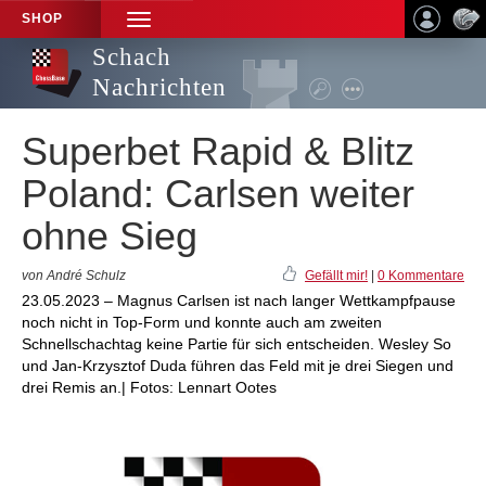
SHOP
TOGGLE
NAVIGATION
Schach
Nachrichten
Superbet Rapid & Blitz
Poland: Carlsen weiter
ohne Sieg
von André Schulz
Gefällt mir!
|
0 Kommentare
23.05.2023 – Magnus Carlsen ist nach langer Wettkampfpause
noch nicht in Top-Form und konnte auch am zweiten
Schnellschachtag keine Partie für sich entscheiden. Wesley So
und Jan-Krzysztof Duda führen das Feld mit je drei Siegen und
drei Remis an.| Fotos: Lennart Ootes