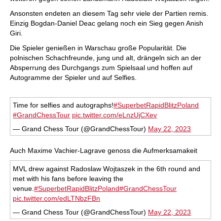
Ansonsten endeten an diesem Tag sehr viele der Partien remis.
Einzig Bogdan-Daniel Deac gelang noch ein Sieg gegen Anish
Giri.
Die Spieler genießen in Warschau große Popularität. Die
polnischen Schachfreunde, jung und alt, drängeln sich an der
Absperrung des Durchgangs zum Spielsaal und hoffen auf
Autogramme der Spieler und auf Selfies.
Time for selfies and autographs!
#SuperbetRapidBlitzPoland
#GrandChessTour
pic.twitter.com/eLnzUjCXev
— Grand Chess Tour (@GrandChessTour)
May 22, 2023
Auch Maxime Vachier-Lagrave genoss die Aufmerksamakeit
MVL drew against Radoslaw Wojtaszek in the 6th round and
met with his fans before leaving the
venue.
#SuperbetRapidBlitzPoland
#GrandChessTour
pic.twitter.com/edLTNbzFBn
— Grand Chess Tour (@GrandChessTour)
May 22, 2023