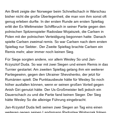
Am Brett zeigte der Norweger beim Schnellschach in Warschau
bisher nicht die große Überlegenheit, die man von ihm sonst oft
genug erleben durfte. In der ersten Runde am ersten Spieltag
erlitt der Ex-Weltmeister Schiffbruch in seiner Partie gegen den
polnischen Spitzenspieler Radoslaw Wojatszek, die Carlsen in
Polen mit der polnischen Verteidigung begonnen hatte. Danach
spielte Carlsen zweimal remis. So war Carlsen nach dem ersten
Spieltag nur Siebter.. Der Zweite Spieltag brachte Carlsen ein
Remis mehr, aber immer noch keinen Sieg.
Für Siege sorgten andere, vor allem Wesley So und Jan-
Krzysztof Duda. So war mit zwei Siegen und einem Remis in das
Turnier gestartet. Am zweiten Spieltag gelang ihm ein weiterer
Partiegewinn, gegen den Ukrainer Shevshenko, der jetzt für
Rumänien spielt. Die Punktausbeute hätte für Wesley So noch
höher ausfallen können, wenn er seinen großen Vorteil gegen
Anish Giri genutzt hätte. Der Us-Großmeister ließ jedoch ein
Dauerschach zu und die Partie fand keinen Sieger. Der Sieg
hätte Wesley So die alleinige Führung eingebracht.
Jan-Krzystof Duda ließ seinen zwei Siegen an Tag eins einen
weiteren gegen seinen Landsmann Radoslaw Wojtaszek folgen.