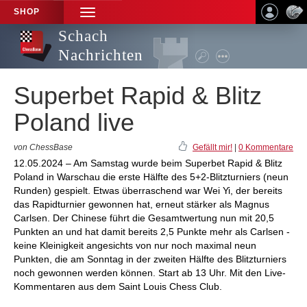
SHOP
TOGGLE
NAVIGATION
Schach
Nachrichten
Superbet Rapid & Blitz
Poland live
von ChessBase
Gefällt mir!
|
0 Kommentare
12.05.2024 – Am Samstag wurde beim Superbet Rapid & Blitz
Poland in Warschau die erste Hälfte des 5+2-Blitzturniers (neun
Runden) gespielt. Etwas überraschend war Wei Yi, der bereits
das Rapidturnier gewonnen hat, erneut stärker als Magnus
Carlsen. Der Chinese führt die Gesamtwertung nun mit 20,5
Punkten an und hat damit bereits 2,5 Punkte mehr als Carlsen -
keine Kleinigkeit angesichts von nur noch maximal neun
Punkten, die am Sonntag in der zweiten Hälfte des Blitzturniers
noch gewonnen werden können. Start ab 13 Uhr. Mit den Live-
Kommentaren aus dem Saint Louis Chess Club.