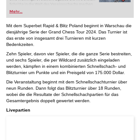
Schritte in die Welt des Vereinsschachs machen
oder bereits auf Turnierniveau spielen: Mit
Mehr...
FRITZ trainieren Sie effizienter, intelligenter und
individueller als je zuvor.
Mit dem Superbet Rapid & Blitz Poland beginnt in Warschau die
diesjährige Serie der Grand Chess Tour 2024. Das Turnier ist
das erste von insgesamt drei Turnieren mit kurzen
Bedenkzeiten.
Zehn Spieler, davon vier Spieler, die die ganze Serie bestreiten,
und sechs Spieler, die per Wildcard zusätzlich eingeladen
werden, kämpfen in einem kombinierten Schnellschach- und
Blitzturnier um Punkte und ein Preisgeld von 175.000 Dollar.
Die Veranstaltung beginnt mit dem Schnellschachturnier über
neun Runden. Dann folgt das Blitzturnier über 18 Runden,
wobei die die Resultate der Schnellschachpartien für das
Gesamtergebnis doppelt gewertet werden.
Livepartien