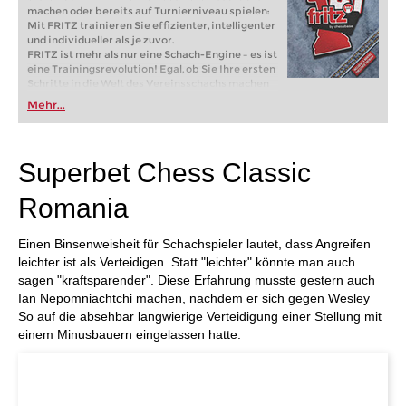
machen oder bereits auf Turnierniveau spielen:
Mit FRITZ trainieren Sie effizienter, intelligenter
und individueller als je zuvor.
FRITZ ist mehr als nur eine Schach-Engine – es ist
eine Trainingsrevolution! Egal, ob Sie Ihre ersten
Schritte in die Welt des Vereinsschachs machen
oder bereits auf Turnierniveau spielen: Mit
Mehr...
FRITZ trainieren Sie effizienter, intelligenter und
individueller als je zuvor.
Superbet Chess Classic
Romania
Einen Binsenweisheit für Schachspieler lautet, dass Angreifen
leichter ist als Verteidigen. Statt "leichter" könnte man auch
sagen "kraftsparender". Diese Erfahrung musste gestern auch
Ian Nepomniachtchi machen, nachdem er sich gegen Wesley
So auf die absehbar langwierige Verteidigung einer Stellung mit
einem Minusbauern eingelassen hatte: