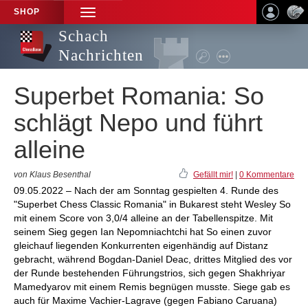
SHOP
TOGGLE
NAVIGATION
Schach
Nachrichten
Superbet Romania: So
schlägt Nepo und führt
alleine
von Klaus Besenthal
Gefällt mir!
|
0 Kommentare
09.05.2022 – Nach der am Sonntag gespielten 4. Runde des
"Superbet Chess Classic Romania" in Bukarest steht Wesley So
mit einem Score von 3,0/4 alleine an der Tabellenspitze. Mit
seinem Sieg gegen Ian Nepomniachtchi hat So einen zuvor
gleichauf liegenden Konkurrenten eigenhändig auf Distanz
gebracht, während Bogdan-Daniel Deac, drittes Mitglied des vor
der Runde bestehenden Führungstrios, sich gegen Shakhriyar
Mamedyarov mit einem Remis begnügen musste. Siege gab es
auch für Maxime Vachier-Lagrave (gegen Fabiano Caruana)