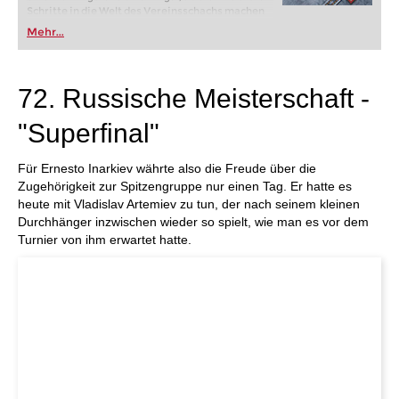
Schritte in die Welt des Vereinsschachs machen
oder bereits auf Turnierniveau spielen: Mit
Mehr...
FRITZ trainieren Sie effizienter, intelligenter und
individueller als je zuvor.
72. Russische Meisterschaft -
"Superfinal"
Für Ernesto Inarkiev währte also die Freude über die
Zugehörigkeit zur Spitzengruppe nur einen Tag. Er hatte es
heute mit Vladislav Artemiev zu tun, der nach seinem kleinen
Durchhänger inzwischen wieder so spielt, wie man es vor dem
Turnier von ihm erwartet hatte.