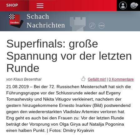
SHOP
TOGGLE
NAVIGATION
Schach
Nachrichten
Superfinals: große
Spannung vor der letzten
Runde
von Klaus Besenthal
Gefällt mir!
|
0 Kommentare
21.08.2019 – Bei der 72. Russischen Meisterschaft hat sich die
Führungsgruppe vor der Schlussrunde wieder auf Evgeny
Tomashevsky und Nikita Vitiugov verkleinert, nachdem der
gestern hinzugekommene Ernesto Inarkiev (Bild) postwendend
gegen den wiedererstarkten Vladislav Artemiev verloren hat.
Eng geht es auch bei den Frauen zu: Vor der letzten Runde
beträgt der Vorsprung von Olga Girya auf Natalija Pogonina
einen halben Punkt. | Fotos: Dmitry Kryakvin