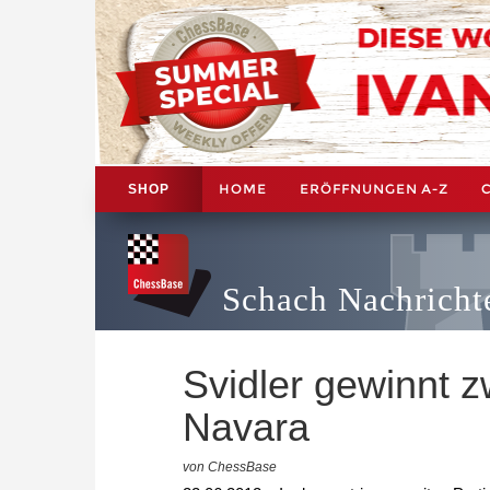
HOME
ERÖFFNUNGEN A-Z
SHOP
Schach Nachricht
Svidler gewinnt 
Navara
von ChessBase