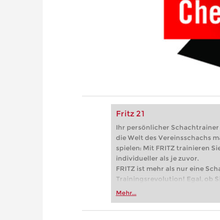
Fritz 21
Ihr persönlicher Schachtrainer -
die Welt des Vereinsschachs m
spielen: Mit FRITZ trainieren Sie
individueller als je zuvor.
FRITZ ist mehr als nur eine Sch
Trainingsrevolution! Egal, ob Si
Vereinsschachs machen oder ber
Mehr...
FRITZ trainieren Sie effizienter,
zuvor.