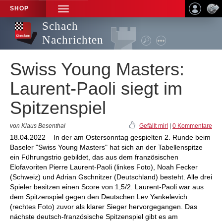
SHOP
TOGGLE
NAVIGATION
Schach
Nachrichten
Swiss Young Masters:
Laurent-Paoli siegt im
Spitzenspiel
von Klaus Besenthal
Gefällt mir!
|
0 Kommentare
18.04.2022 – In der am Ostersonntag gespielten 2. Runde beim
Baseler "Swiss Young Masters" hat sich an der Tabellenspitze
ein Führungstrio gebildet, das aus dem französischen
Elofavoriten Pierre Laurent-Paoli (linkes Foto), Noah Fecker
(Schweiz) und Adrian Gschnitzer (Deutschland) besteht. Alle drei
Spieler besitzen einen Score von 1,5/2. Laurent-Paoli war aus
dem Spitzenspiel gegen den Deutschen Lev Yankelevich
(rechtes Foto) zuvor als klarer Sieger hervorgegangen. Das
nächste deutsch-französische Spitzenspiel gibt es am