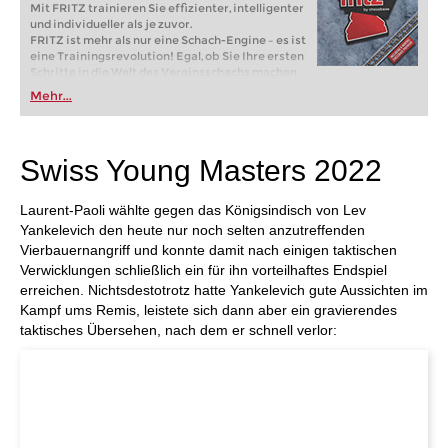
Mit FRITZ trainieren Sie effizienter, intelligenter
und individueller als je zuvor.
FRITZ ist mehr als nur eine Schach-Engine – es ist
eine Trainingsrevolution! Egal, ob Sie Ihre ersten
Schritte in die Welt des Vereinsschachs machen
oder bereits auf Turnierniveau spielen: Mit
Mehr...
FRITZ trainieren Sie effizienter, intelligenter und
individueller als je zuvor.
Swiss Young Masters 2022
Laurent-Paoli wählte gegen das Königsindisch von Lev
Yankelevich den heute nur noch selten anzutreffenden
Vierbauernangriff und konnte damit nach einigen taktischen
Verwicklungen schließlich ein für ihn vorteilhaftes Endspiel
erreichen. Nichtsdestotrotz hatte Yankelevich gute Aussichten im
Kampf ums Remis, leistete sich dann aber ein gravierendes
taktisches Übersehen, nach dem er schnell verlor: