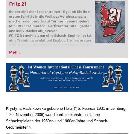
Fritz 21
Ihr persönlicher Schachtrainer - Egal, ob Sie Ihre
ersten Schritte in die Welt des Vereinsschachs
machen oder bereits auf Turnierniveau spielen:
Mit FRITZ trainieren Sie effizienter, intelligenter
und individueller als je zuvor.
FRITZ ist mehr als nur eine Schach-Engine – es ist
eine Trainingsrevolution! Egal, ob Sie Ihre ersten
Schritte in die Welt des Vereinsschachs machen
oder bereits auf Turnierniveau spielen: Mit
Mehr...
FRITZ trainieren Sie effizienter, intelligenter und
individueller als je zuvor.
Krystyna Radzikowska geborene Hołuj (* 5. Februar 1931 in Lemberg;
† 29. November 2006) war die erfolgreichste polnische
Schachspielerin der 1950er- und 1960er-Jahre und Schach-
Großmeisterin.