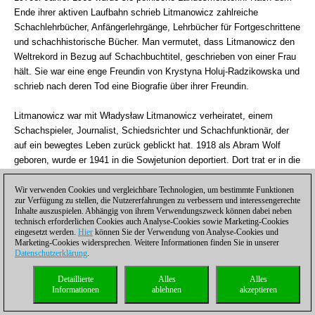
Ende ihrer aktiven Laufbahn schrieb Litmanowicz zahlreiche
Schachlehrbücher, Anfängerlehrgänge, Lehrbücher für Fortgeschrittene
und schachhistorische Bücher. Man vermutet, dass Litmanowicz den
Weltrekord in Bezug auf Schachbuchtitel, geschrieben von einer Frau
hält. Sie war eine enge Freundin von Krystyna Holuj-Radzikowska und
schrieb nach deren Tod eine Biografie über ihrer Freundin.
Litmanowicz war mit Władysław Litmanowicz verheiratet, einem
Schachspieler, Journalist, Schiedsrichter und Schachfunktionär, der
auf ein bewegtes Leben zurück geblickt hat. 1918 als Abram Wolf
geboren, wurde er 1941 in die Sowjetunion deportiert. Dort trat er in die
Rote Armee ein, wechselte 1944 in die polnische Volksarmee, wo er
als bis 1955 als Militärrichter fungierte und dabei auch für einige
Wir verwenden Cookies und vergleichbare Technologien, um bestimmte Funktionen
zur Verfügung zu stellen, die Nutzererfahrungen zu verbessern und interessengerechte
Todesurteile gegen polnische Freiheitskämpfer verantwortlich war.
Inhalte auszuspielen. Abhängig von ihrem Verwendungszweck können dabei neben
Wolf/ Litmanowicz verstarb 1992. (s.
technisch erforderlichen Cookies auch Analyse-Cookies sowie Marketing-Cookies
eingesetzt werden.
Hier
können Sie der Verwendung von Analyse-Cookies und
http://pl.wikipedia.org/wiki/W%C5%82adys%C5%82aw_Litmanowicz
)
Marketing-Cookies widersprechen. Weitere Informationen finden Sie in unserer
Datenschutzerklärung
.
Detaillierte
Alles
Alles
Informationen
ablehnen
akzeptieren