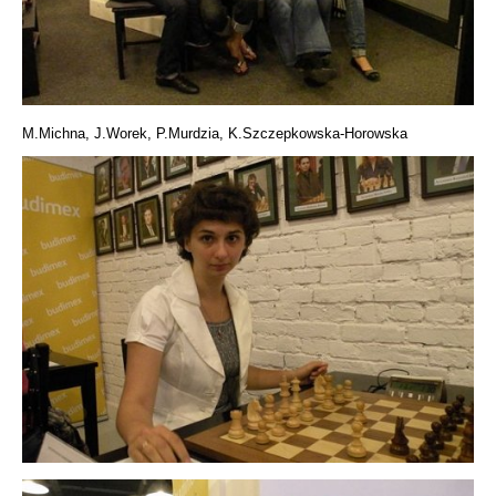
M.Michna, J.Worek, P.Murdzia, K.Szczepkowska-Horowska