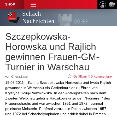
SHOP
TOGGLE
NAVIGATION
Schach
Nachrichten
Szczepkowska-
Horowska und Rajlich
gewinnen Frauen-GM-
Turnier in Warschau
von ChessBase
Gefällt mir!
|
0 Kommentare
19.08.2011 – Karina Szczepkowska-Horowska und Iweta Rajlich
gewannen in Warschau ein Gedenkturnier zu Ehren von
Krystyna Hołuj-Radzikowska. In den Anfangszeiten nach dem
Zweiten Weltkrieg gehörte Radzikowska zu den "Pionieren" des
Frauenschachs und war zwischen 1951 und 1972 neunmal
polnische Meisterin. Fünfmal vertrat sie Polen zwischen 1957
und 1972 bei Schacholympiaden und erhielt dabei in Emmen