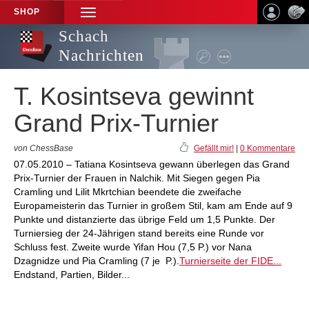
SHOP
TOGGLE
NAVIGATION
Schach
Nachrichten
T. Kosintseva gewinnt
Grand Prix-Turnier
von ChessBase
Gefällt mir!
|
0 Kommentare
07.05.2010 – Tatiana Kosintseva gewann überlegen das Grand
Prix-Turnier der Frauen in Nalchik. Mit Siegen gegen Pia
Cramling und Lilit Mkrtchian beendete die zweifache
Europameisterin das Turnier in großem Stil, kam am Ende auf 9
Punkte und distanzierte das übrige Feld um 1,5 Punkte. Der
Turniersieg der 24-Jährigen stand bereits eine Runde vor
Schluss fest. Zweite wurde Yifan Hou (7,5 P.) vor Nana
Dzagnidze und Pia Cramling (7 je P.).
Turnierseite der FIDE...
Endstand, Partien, Bilder...