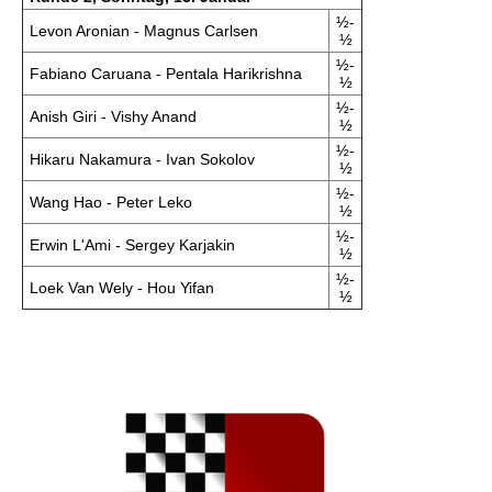
½-
Levon Aronian - Magnus Carlsen
½
½-
Fabiano Caruana - Pentala Harikrishna
½
½-
Anish Giri - Vishy Anand
½
½-
Hikaru Nakamura - Ivan Sokolov
½
½-
Wang Hao - Peter Leko
½
½-
Erwin L'Ami - Sergey Karjakin
½
½-
Loek Van Wely - Hou Yifan
½