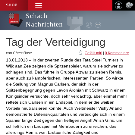
SHOP
TOGGLE
NAVIGATION
Schach
Nachrichten
Tag der Verteidigung
von ChessBase
Gefällt mir!
|
0 Kommentare
13.01.2013 – In der zweiten Runde des Tata Steel Turniers in
Wijk aan Zee zeigten die Spitzenspieler, warum sie schwer zu
schlagen sind. Das führte in Gruppe A zwar zu sieben Remis,
aber auch zu kämpferischen, interessanten Partien. So wirkte
die Stellung von Magnus Carlsen, der sich in der
Spitzenbegegnung gegen Levon Aronian mit Schwarz in einem
Königsinder versuchte, doch sehr verdächtig, aber einmal mehr
rettete sich Carlsen in ein Endspiel, in dem er die weißen
Vorteile neutralisieren konnte. Auch Weltmeister Vishy Anand
demonstrierte Defensivqualitäten und verteidigte sich in einem
Spanier lange Zeit gegen den heftigen Angriff Anish Giris, um
schließlich ein Endspiel mit Mehrbauern zu erreichen, das
allerdings Remis war. Erstaunliche Zähigkeit und