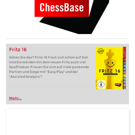
Fritz 16
Sehen Sie das? Fritz 16 freut sich schon auf Sie!
Und Sie werden mit dem neuen Fritz auch viel
Spaß haben. Freuen Sie sich auf viele packende
Partien und Siege mit "Easy Play" und der
"Assisted Analysis"!
Mehr...