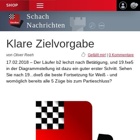
SHOP
TOGGLE
NAVIGATION
Schach
Nachrichten
Klare Zielvorgabe
von Oliver Reeh
Gefällt mir!
|
0 Kommentare
17.02.2018 – Der Läufer b2 lechzt nach Betätigung, und 19.fxe5
in der Diagrammstellung ist dazu ein guter erster Schritt. Sehen
Sie nach 19...dxe5 die beste Fortsetzung für Weiß - und
womöglich bereits alle 5 Züge bis zum Partieschluss?