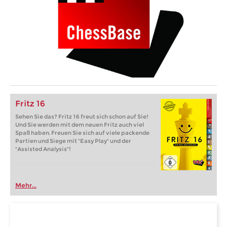
Fritz 16
Sehen Sie das? Fritz 16 freut sich schon auf Sie!
Und Sie werden mit dem neuen Fritz auch viel
Spaß haben. Freuen Sie sich auf viele packende
Partien und Siege mit "Easy Play" und der
"Assisted Analysis"!
Mehr...