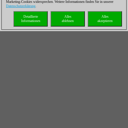
Marketing-Cookies widersprechen. Weitere Informationen finden Sie in unserer
Datenschutzerklärung
.
Detaillierte
Alles
Alles
Informationen
ablehnen
akzeptieren
Oliver Reeh betreut seit vielen Ausgaben die Taktikrubrik des