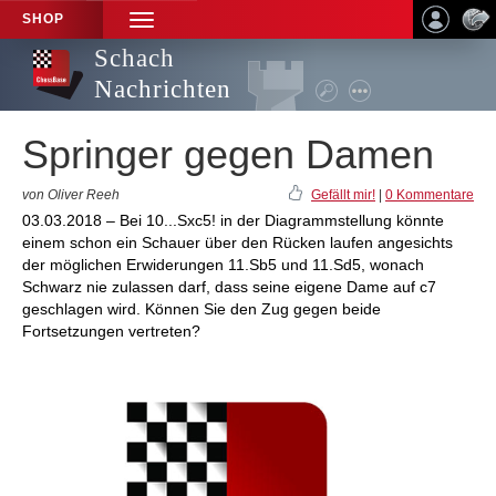
SHOP
TOGGLE
NAVIGATION
Schach
Nachrichten
Springer gegen Damen
von Oliver Reeh
Gefällt mir!
|
0 Kommentare
03.03.2018 – Bei 10...Sxc5! in der Diagrammstellung könnte
einem schon ein Schauer über den Rücken laufen angesichts
der möglichen Erwiderungen 11.Sb5 und 11.Sd5, wonach
Schwarz nie zulassen darf, dass seine eigene Dame auf c7
geschlagen wird. Können Sie den Zug gegen beide
Fortsetzungen vertreten?