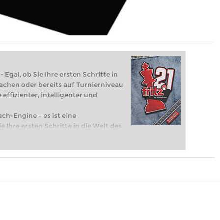
 Egal, ob Sie Ihre ersten Schritte in
achen oder bereits auf Turnierniveau
 effizienter, intelligenter und
ach-Engine – es ist eine
e Ihre ersten Schritte in die Welt des
eits auf Turnierniveau spielen: Mit
 intelligenter und individueller als je