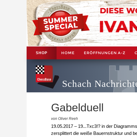
HOME
ERÖFFNUNGEN A-Z
SHOP
Schach Nachricht
Gabelduell
von Oliver Reeh
19.05.2017 – 19...Txc3!? in der Diagrammste
zersplittert die weiße Bauernstruktur und 