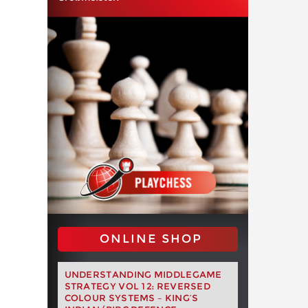
ONLINE SHOP
UNDERSTANDING MIDDLEGAME
STRATEGY VOL 12: REVERSED
COLOUR SYSTEMS – KING’S