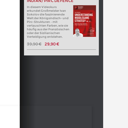
INDIAN/PIRC DEFENCE
In diesem Videokurs
erkundet Großmeister Ivan
Sokolov die faszinierende
Welt der Königsindisch- und
Pirc-Strukturen – mit
vertauschten Farben, wie sie
häufig aus der Französischen
oder der Sizilianischen
Verteidigung entstehen.
39,90 €
29,90 €