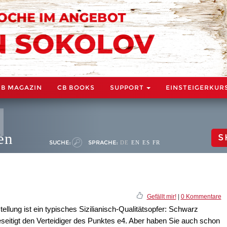
CB MAGAZIN
CB BOOKS
SUPPORT
EINSTEIGERKUR
en
S
SUCHE:
SPRACHE:
DE
EN
ES
FR
Gefällt mir!
|
0 Kommentare
llung ist ein typisches Sizilianisch-Qualitätsopfer: Schwarz
beseitigt den Verteidiger des Punktes e4. Aber haben Sie auch schon