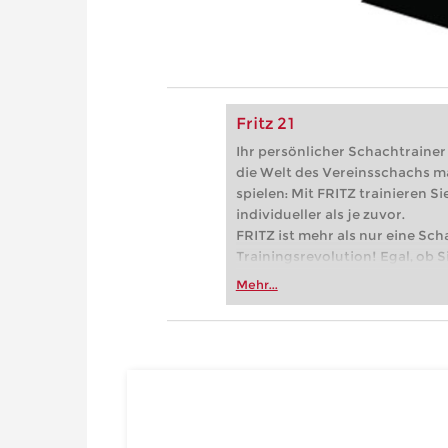
Fritz 21
Ihr persönlicher Schachtrainer -
die Welt des Vereinsschachs m
spielen: Mit FRITZ trainieren Sie
individueller als je zuvor.
FRITZ ist mehr als nur eine Sch
Trainingsrevolution! Egal, ob Si
Vereinsschachs machen oder ber
Mehr...
FRITZ trainieren Sie effizienter,
zuvor.