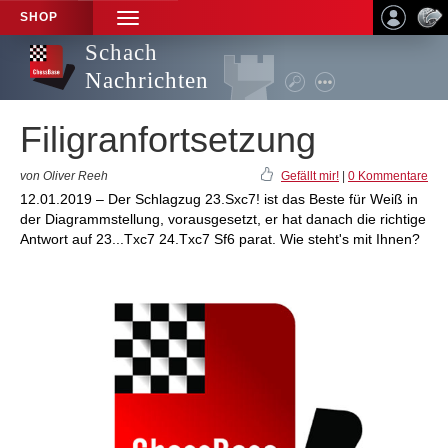
SHOP
TOGGLE
NAVIGATION
Schach
Nachrichten
Filigranfortsetzung
von Oliver Reeh
Gefällt mir!
|
0 Kommentare
12.01.2019 – Der Schlagzug 23.Sxc7! ist das Beste für Weiß in
der Diagrammstellung, vorausgesetzt, er hat danach die richtige
Antwort auf 23...Txc7 24.Txc7 Sf6 parat. Wie steht's mit Ihnen?