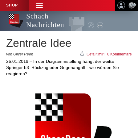
SHOP
TOGGLE
NAVIGATION
Schach
Nachrichten
Zentrale Idee
von Oliver Reeh
Gefällt mir!
|
0 Kommentare
26.01.2019 – In der Diagrammstellung hängt der weiße
Springer b3. Rückzug oder Gegenangriff - wie würden Sie
reagieren?