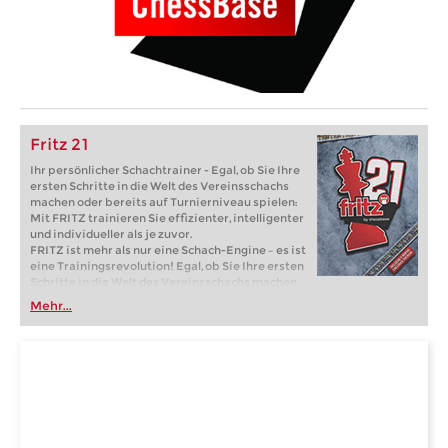
Fritz 21
Ihr persönlicher Schachtrainer - Egal, ob Sie Ihre
ersten Schritte in die Welt des Vereinsschachs
machen oder bereits auf Turnierniveau spielen:
Mit FRITZ trainieren Sie effizienter, intelligenter
und individueller als je zuvor.
FRITZ ist mehr als nur eine Schach-Engine – es ist
eine Trainingsrevolution! Egal, ob Sie Ihre ersten
Schritte in die Welt des Vereinsschachs machen
oder bereits auf Turnierniveau spielen: Mit
Mehr...
FRITZ trainieren Sie effizienter, intelligenter und
individueller als je zuvor.