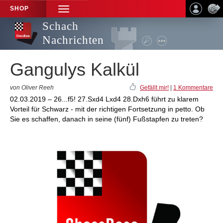
SHOP
TOGGLE
NAVIGATION
Schach
Nachrichten
Gangulys Kalkül
von Oliver Reeh
Gefällt mir!
|
1 Kommentare
02.03.2019 – 26...f5! 27.Sxd4 Lxd4 28.Dxh6 führt zu klarem
Vorteil für Schwarz - mit der richtigen Fortsetzung in petto. Ob
Sie es schaffen, danach in seine (fünf) Fußstapfen zu treten?