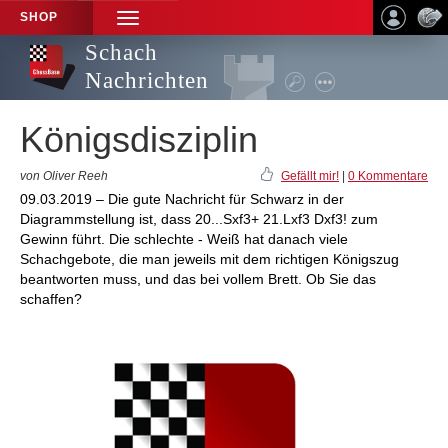
SHOP
TOGGLE
NAVIGATION
Schach
Nachrichten
Königsdisziplin
von Oliver Reeh
Gefällt mir!
|
0 Kommentare
09.03.2019 – Die gute Nachricht für Schwarz in der
Diagrammstellung ist, dass 20...Sxf3+ 21.Lxf3 Dxf3! zum
Gewinn führt. Die schlechte - Weiß hat danach viele
Schachgebote, die man jeweils mit dem richtigen Königszug
beantworten muss, und das bei vollem Brett. Ob Sie das
schaffen?