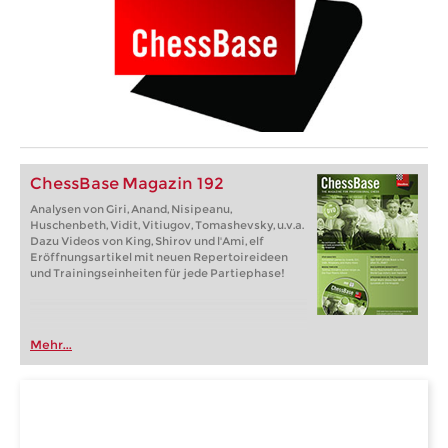
ChessBase Magazin 192
Analysen von Giri, Anand, Nisipeanu,
Huschenbeth, Vidit, Vitiugov, Tomashevsky, u.v.a.
Dazu Videos von King, Shirov und l'Ami, elf
Eröffnungsartikel mit neuen Repertoireideen
und Trainingseinheiten für jede Partiephase!
Mehr...