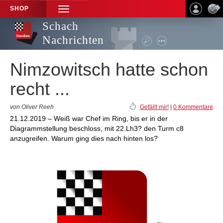
SHOP
TOGGLE
NAVIGATION
Schach
Nachrichten
Nimzowitsch hatte schon
recht ...
von Oliver Reeh
Gefällt mir!
|
0 Kommentare
21.12.2019 – Weiß war Chef im Ring, bis er in der
Diagrammstellung beschloss, mit 22.Lh3? den Turm c8
anzugreifen. Warum ging dies nach hinten los?