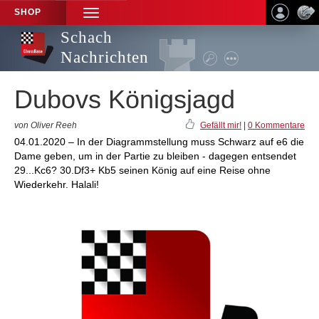
SHOP
TOGGLE
NAVIGATION
Schach
Nachrichten
Dubovs Königsjagd
von Oliver Reeh
Gefällt mir!
|
0 Kommentare
04.01.2020 – In der Diagrammstellung muss Schwarz auf e6 die
Dame geben, um in der Partie zu bleiben - dagegen entsendet
29...Kc6? 30.Df3+ Kb5 seinen König auf eine Reise ohne
Wiederkehr. Halali!